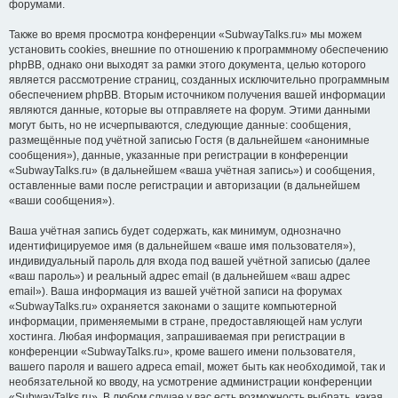
форумами.
Также во время просмотра конференции «SubwayTalks.ru» мы можем
установить cookies, внешние по отношению к программному обеспечению
phpBB, однако они выходят за рамки этого документа, целью которого
является рассмотрение страниц, созданных исключительно программным
обеспечением phpBB. Вторым источником получения вашей информации
являются данные, которые вы отправляете на форум. Этими данными
могут быть, но не исчерпываются, следующие данные: сообщения,
размещённые под учётной записью Гостя (в дальнейшем «анонимные
сообщения»), данные, указанные при регистрации в конференции
«SubwayTalks.ru» (в дальнейшем «ваша учётная запись») и сообщения,
оставленные вами после регистрации и авторизации (в дальнейшем
«ваши сообщения»).
Ваша учётная запись будет содержать, как минимум, однозначно
идентифицируемое имя (в дальнейшем «ваше имя пользователя»),
индивидуальный пароль для входа под вашей учётной записью (далее
«ваш пароль») и реальный адрес email (в дальнейшем «ваш адрес
email»). Ваша информация из вашей учётной записи на форумах
«SubwayTalks.ru» охраняется законами о защите компьютерной
информации, применяемыми в стране, предоставляющей нам услуги
хостинга. Любая информация, запрашиваемая при регистрации в
конференции «SubwayTalks.ru», кроме вашего имени пользователя,
вашего пароля и вашего адреса email, может быть как необходимой, так и
необязательной ко вводу, на усмотрение администрации конференции
«SubwayTalks.ru». В любом случае у вас есть возможность выбрать, какая