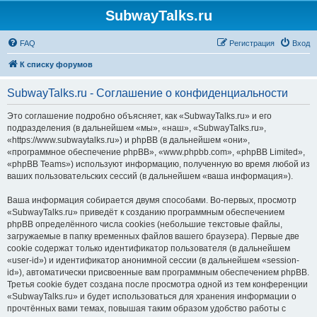
SubwayTalks.ru
FAQ
Регистрация
Вход
К списку форумов
SubwayTalks.ru - Соглашение о конфиденциальности
Это соглашение подробно объясняет, как «SubwayTalks.ru» и его
подразделения (в дальнейшем «мы», «наш», «SubwayTalks.ru»,
«https://www.subwaytalks.ru») и phpBB (в дальнейшем «они»,
«программное обеспечение phpBB», «www.phpbb.com», «phpBB Limited»,
«phpBB Teams») используют информацию, полученную во время любой из
ваших пользовательских сессий (в дальнейшем «ваша информация»).
Ваша информация собирается двумя способами. Во-первых, просмотр
«SubwayTalks.ru» приведёт к созданию программным обеспечением
phpBB определённого числа cookies (небольшие текстовые файлы,
загружаемые в папку временных файлов вашего браузера). Первые две
cookie содержат только идентификатор пользователя (в дальнейшем
«user-id») и идентификатор анонимной сессии (в дальнейшем «session-
id»), автоматически присвоенные вам программным обеспечением phpBB.
Третья cookie будет создана после просмотра одной из тем конференции
«SubwayTalks.ru» и будет использоваться для хранения информации о
прочтённых вами темах, повышая таким образом удобство работы с