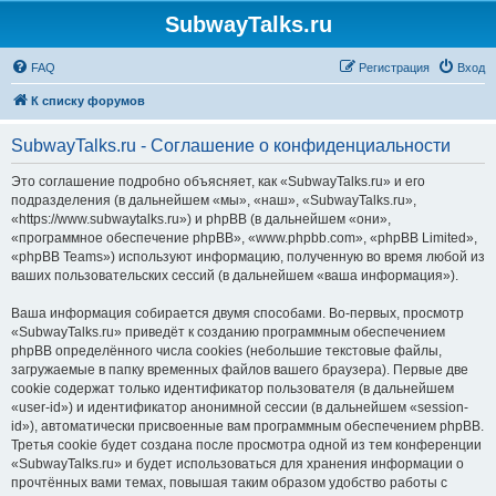
SubwayTalks.ru
FAQ
Регистрация
Вход
К списку форумов
SubwayTalks.ru - Соглашение о конфиденциальности
Это соглашение подробно объясняет, как «SubwayTalks.ru» и его
подразделения (в дальнейшем «мы», «наш», «SubwayTalks.ru»,
«https://www.subwaytalks.ru») и phpBB (в дальнейшем «они»,
«программное обеспечение phpBB», «www.phpbb.com», «phpBB Limited»,
«phpBB Teams») используют информацию, полученную во время любой из
ваших пользовательских сессий (в дальнейшем «ваша информация»).
Ваша информация собирается двумя способами. Во-первых, просмотр
«SubwayTalks.ru» приведёт к созданию программным обеспечением
phpBB определённого числа cookies (небольшие текстовые файлы,
загружаемые в папку временных файлов вашего браузера). Первые две
cookie содержат только идентификатор пользователя (в дальнейшем
«user-id») и идентификатор анонимной сессии (в дальнейшем «session-
id»), автоматически присвоенные вам программным обеспечением phpBB.
Третья cookie будет создана после просмотра одной из тем конференции
«SubwayTalks.ru» и будет использоваться для хранения информации о
прочтённых вами темах, повышая таким образом удобство работы с