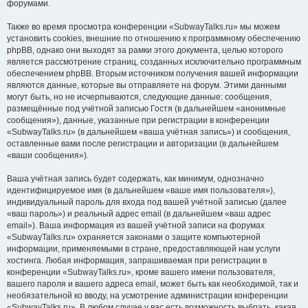
форумами.
Также во время просмотра конференции «SubwayTalks.ru» мы можем
установить cookies, внешние по отношению к программному обеспечению
phpBB, однако они выходят за рамки этого документа, целью которого
является рассмотрение страниц, созданных исключительно программным
обеспечением phpBB. Вторым источником получения вашей информации
являются данные, которые вы отправляете на форум. Этими данными
могут быть, но не исчерпываются, следующие данные: сообщения,
размещённые под учётной записью Гостя (в дальнейшем «анонимные
сообщения»), данные, указанные при регистрации в конференции
«SubwayTalks.ru» (в дальнейшем «ваша учётная запись») и сообщения,
оставленные вами после регистрации и авторизации (в дальнейшем
«ваши сообщения»).
Ваша учётная запись будет содержать, как минимум, однозначно
идентифицируемое имя (в дальнейшем «ваше имя пользователя»),
индивидуальный пароль для входа под вашей учётной записью (далее
«ваш пароль») и реальный адрес email (в дальнейшем «ваш адрес
email»). Ваша информация из вашей учётной записи на форумах
«SubwayTalks.ru» охраняется законами о защите компьютерной
информации, применяемыми в стране, предоставляющей нам услуги
хостинга. Любая информация, запрашиваемая при регистрации в
конференции «SubwayTalks.ru», кроме вашего имени пользователя,
вашего пароля и вашего адреса email, может быть как необходимой, так и
необязательной ко вводу, на усмотрение администрации конференции
«SubwayTalks.ru». В любом случае у вас есть возможность выбрать, какая