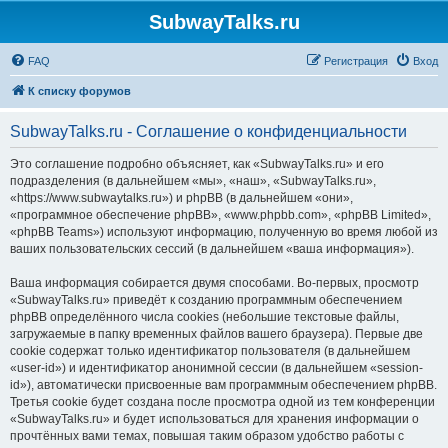
SubwayTalks.ru
FAQ
Регистрация
Вход
К списку форумов
SubwayTalks.ru - Соглашение о конфиденциальности
Это соглашение подробно объясняет, как «SubwayTalks.ru» и его
подразделения (в дальнейшем «мы», «наш», «SubwayTalks.ru»,
«https://www.subwaytalks.ru») и phpBB (в дальнейшем «они»,
«программное обеспечение phpBB», «www.phpbb.com», «phpBB Limited»,
«phpBB Teams») используют информацию, полученную во время любой из
ваших пользовательских сессий (в дальнейшем «ваша информация»).
Ваша информация собирается двумя способами. Во-первых, просмотр
«SubwayTalks.ru» приведёт к созданию программным обеспечением
phpBB определённого числа cookies (небольшие текстовые файлы,
загружаемые в папку временных файлов вашего браузера). Первые две
cookie содержат только идентификатор пользователя (в дальнейшем
«user-id») и идентификатор анонимной сессии (в дальнейшем «session-
id»), автоматически присвоенные вам программным обеспечением phpBB.
Третья cookie будет создана после просмотра одной из тем конференции
«SubwayTalks.ru» и будет использоваться для хранения информации о
прочтённых вами темах, повышая таким образом удобство работы с