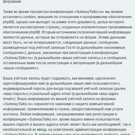
форумами.
Также во время просмотра конференции «SubwayTalks.ru» мы можем
установить cookies, внешние по отношению к программному обеспечению
phpBB, однако они выходят за рамки этого документа, целью которого
является рассмотрение страниц, созданных исключительно программным
обеспечением phpBB. Вторым источником получения вашей информации
являются данные, которые вы отправляете на форум. Этими данными
могут быть, но не исчерпываются, следующие данные: сообщения,
размещённые под учётной записью Гостя (в дальнейшем «анонимные
сообщения»), данные, указанные при регистрации в конференции
«SubwayTalks.ru» (в дальнейшем «ваша учётная запись») и сообщения,
оставленные вами после регистрации и авторизации (в дальнейшем
«ваши сообщения»).
Ваша учётная запись будет содержать, как минимум, однозначно
идентифицируемое имя (в дальнейшем «ваше имя пользователя»),
индивидуальный пароль для входа под вашей учётной записью (далее
«ваш пароль») и реальный адрес email (в дальнейшем «ваш адрес
email»). Ваша информация из вашей учётной записи на форумах
«SubwayTalks.ru» охраняется законами о защите компьютерной
информации, применяемыми в стране, предоставляющей нам услуги
хостинга. Любая информация, запрашиваемая при регистрации в
конференции «SubwayTalks.ru», кроме вашего имени пользователя,
вашего пароля и вашего адреса email, может быть как необходимой, так и
необязательной ко вводу, на усмотрение администрации конференции
«SubwayTalks.ru». В любом случае у вас есть возможность выбрать, какая