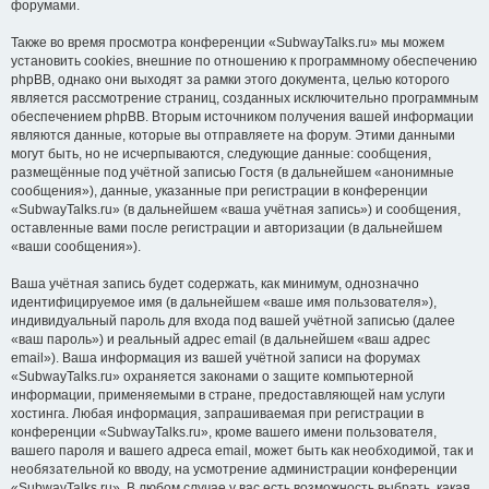
форумами.
Также во время просмотра конференции «SubwayTalks.ru» мы можем
установить cookies, внешние по отношению к программному обеспечению
phpBB, однако они выходят за рамки этого документа, целью которого
является рассмотрение страниц, созданных исключительно программным
обеспечением phpBB. Вторым источником получения вашей информации
являются данные, которые вы отправляете на форум. Этими данными
могут быть, но не исчерпываются, следующие данные: сообщения,
размещённые под учётной записью Гостя (в дальнейшем «анонимные
сообщения»), данные, указанные при регистрации в конференции
«SubwayTalks.ru» (в дальнейшем «ваша учётная запись») и сообщения,
оставленные вами после регистрации и авторизации (в дальнейшем
«ваши сообщения»).
Ваша учётная запись будет содержать, как минимум, однозначно
идентифицируемое имя (в дальнейшем «ваше имя пользователя»),
индивидуальный пароль для входа под вашей учётной записью (далее
«ваш пароль») и реальный адрес email (в дальнейшем «ваш адрес
email»). Ваша информация из вашей учётной записи на форумах
«SubwayTalks.ru» охраняется законами о защите компьютерной
информации, применяемыми в стране, предоставляющей нам услуги
хостинга. Любая информация, запрашиваемая при регистрации в
конференции «SubwayTalks.ru», кроме вашего имени пользователя,
вашего пароля и вашего адреса email, может быть как необходимой, так и
необязательной ко вводу, на усмотрение администрации конференции
«SubwayTalks.ru». В любом случае у вас есть возможность выбрать, какая