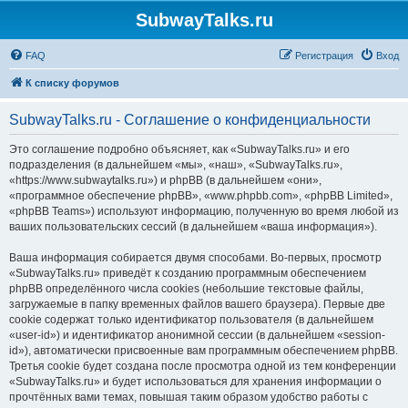
SubwayTalks.ru
FAQ
Регистрация
Вход
К списку форумов
SubwayTalks.ru - Соглашение о конфиденциальности
Это соглашение подробно объясняет, как «SubwayTalks.ru» и его
подразделения (в дальнейшем «мы», «наш», «SubwayTalks.ru»,
«https://www.subwaytalks.ru») и phpBB (в дальнейшем «они»,
«программное обеспечение phpBB», «www.phpbb.com», «phpBB Limited»,
«phpBB Teams») используют информацию, полученную во время любой из
ваших пользовательских сессий (в дальнейшем «ваша информация»).
Ваша информация собирается двумя способами. Во-первых, просмотр
«SubwayTalks.ru» приведёт к созданию программным обеспечением
phpBB определённого числа cookies (небольшие текстовые файлы,
загружаемые в папку временных файлов вашего браузера). Первые две
cookie содержат только идентификатор пользователя (в дальнейшем
«user-id») и идентификатор анонимной сессии (в дальнейшем «session-
id»), автоматически присвоенные вам программным обеспечением phpBB.
Третья cookie будет создана после просмотра одной из тем конференции
«SubwayTalks.ru» и будет использоваться для хранения информации о
прочтённых вами темах, повышая таким образом удобство работы с