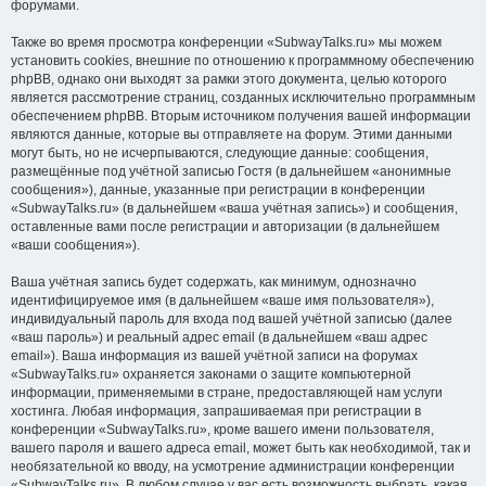
форумами.
Также во время просмотра конференции «SubwayTalks.ru» мы можем
установить cookies, внешние по отношению к программному обеспечению
phpBB, однако они выходят за рамки этого документа, целью которого
является рассмотрение страниц, созданных исключительно программным
обеспечением phpBB. Вторым источником получения вашей информации
являются данные, которые вы отправляете на форум. Этими данными
могут быть, но не исчерпываются, следующие данные: сообщения,
размещённые под учётной записью Гостя (в дальнейшем «анонимные
сообщения»), данные, указанные при регистрации в конференции
«SubwayTalks.ru» (в дальнейшем «ваша учётная запись») и сообщения,
оставленные вами после регистрации и авторизации (в дальнейшем
«ваши сообщения»).
Ваша учётная запись будет содержать, как минимум, однозначно
идентифицируемое имя (в дальнейшем «ваше имя пользователя»),
индивидуальный пароль для входа под вашей учётной записью (далее
«ваш пароль») и реальный адрес email (в дальнейшем «ваш адрес
email»). Ваша информация из вашей учётной записи на форумах
«SubwayTalks.ru» охраняется законами о защите компьютерной
информации, применяемыми в стране, предоставляющей нам услуги
хостинга. Любая информация, запрашиваемая при регистрации в
конференции «SubwayTalks.ru», кроме вашего имени пользователя,
вашего пароля и вашего адреса email, может быть как необходимой, так и
необязательной ко вводу, на усмотрение администрации конференции
«SubwayTalks.ru». В любом случае у вас есть возможность выбрать, какая