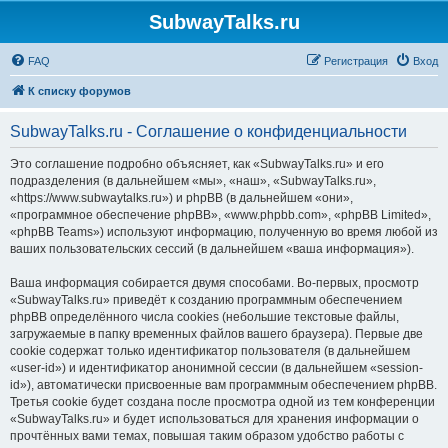
SubwayTalks.ru
FAQ
Регистрация
Вход
К списку форумов
SubwayTalks.ru - Соглашение о конфиденциальности
Это соглашение подробно объясняет, как «SubwayTalks.ru» и его
подразделения (в дальнейшем «мы», «наш», «SubwayTalks.ru»,
«https://www.subwaytalks.ru») и phpBB (в дальнейшем «они»,
«программное обеспечение phpBB», «www.phpbb.com», «phpBB Limited»,
«phpBB Teams») используют информацию, полученную во время любой из
ваших пользовательских сессий (в дальнейшем «ваша информация»).
Ваша информация собирается двумя способами. Во-первых, просмотр
«SubwayTalks.ru» приведёт к созданию программным обеспечением
phpBB определённого числа cookies (небольшие текстовые файлы,
загружаемые в папку временных файлов вашего браузера). Первые две
cookie содержат только идентификатор пользователя (в дальнейшем
«user-id») и идентификатор анонимной сессии (в дальнейшем «session-
id»), автоматически присвоенные вам программным обеспечением phpBB.
Третья cookie будет создана после просмотра одной из тем конференции
«SubwayTalks.ru» и будет использоваться для хранения информации о
прочтённых вами темах, повышая таким образом удобство работы с