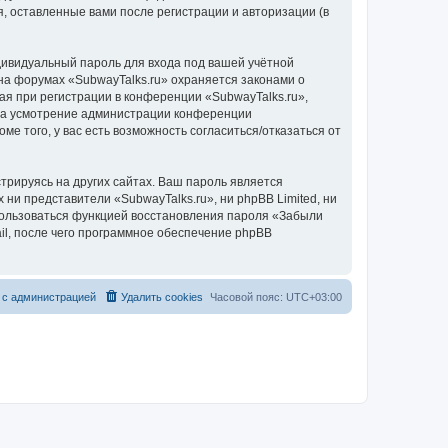
, оставленные вами после регистрации и авторизации (в
дивидуальный пароль для входа под вашей учётной
на форумах «SubwayTalks.ru» охраняется законами о
 при регистрации в конференции «SubwayTalks.ru»,
, на усмотрение администрации конференции
ме того, у вас есть возможность согласиться/отказаться от
рируясь на других сайтах. Ваш пароль является
 ни представители «SubwayTalks.ru», ни phpBB Limited, ни
спользоваться функцией восстановления пароля «Забыли
l, после чего программное обеспечение phpBB
 с администрацией
Удалить cookies
Часовой пояс:
UTC+03:00