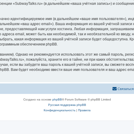
ренции «SubwayTalks.ru» (в дальнейшем «ваша учётная запись») и сообщения
означно идентифицируемое имя (в дальнейшем «ваше имя пользователя»), ин
 дальнейшем «ваш адрес email»). Ваша информация из вашей учётной записи 
, предоставляющей нам услуги хостинга. Любая информация, запрашиваемая
 адреса email, может быть как необходимой, так и необязательной ко вводу
выбрать, какая информация из вашей учётной записи будет общедоступна. Кро
рограммным обеспечением phpBB.
ием). Однако не рекомендуется использовать этот же самый пароль, регист
wayTalks.ru», пожалуйста, храните его в тайне, ни при каких обстоятельствах
лучае, если вы забудете ваш пароль к вашей учётной записи, вы сможете во
pBB. Вам будет необходимо ввести ваше имя пользователя и ваш адрес emai
Связаться
Создано на основе
phpBB
® Forum Software © phpBB Limited
Русская поддержка phpBB
Конфиденциальность
|
Правила