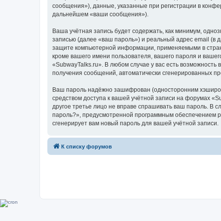
сообщения»), данные, указанные при регистрации в конфе
дальнейшем «ваши сообщения»).
Ваша учётная запись будет содержать, как минимум, одн
записью (далее «ваш пароль») и реальный адрес email (в
защите компьютерной информации, применяемыми в стране
кроме вашего имени пользователя, вашего пароля и вашего
«SubwayTalks.ru». В любом случае у вас есть возможность 
получения сообщений, автоматически сгенерированных п
Ваш пароль надёжно зашифрован (односторонним хэширован
средством доступа к вашей учётной записи на форумах «Sub
другое третье лицо не вправе спрашивать ваш пароль. В с
пароль?», предусмотренной программным обеспечением ph
сгенерирует вам новый пароль для вашей учётной записи.
К списку форумов