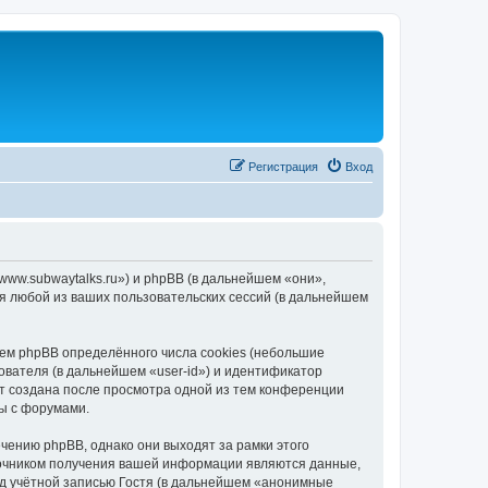
Регистрация
Вход
/www.subwaytalks.ru») и phpBB (в дальнейшем «они»,
я любой из ваших пользовательских сессий (в дальнейшем
ем phpBB определённого числа cookies (небольшие
ователя (в дальнейшем «user-id») и идентификатор
ет создана после просмотра одной из тем конференции
ы с форумами.
чению phpBB, однако они выходят за рамки этого
точником получения вашей информации являются данные,
д учётной записью Гостя (в дальнейшем «анонимные