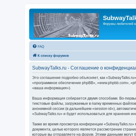
SubwayTalk
Форумы любителей м
FAQ
К списку форумов
SubwayTalks.ru - Соглашение о конфиденциа
Это соглашение подробно объясняет, как «SubwayTalks.ru» 
«программное обеспечение phpBB», «www.phpbb.com», «ph
«ваша информация»).
Ваша информация собирается двумя способами. Во-первых
текстовые файлы, загружаемые в папку временных файлов 
анонимной сессии (в дальнейшем «session-id»), автомати
«SubwayTalks.ru» и будет использоваться для хранения и
Также во время просмотра конференции «SubwayTalks.ru» 
документа, целью которого является рассмотрение стран
которые вы отправляете на форум. Этими данными могут 