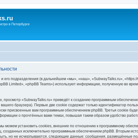
s.ru
етро в Петербурге
льности
и его подразделения (в дальнейшем «мы», «наш», «SubwayTalks.ru», «https:/
pBB Limited», «phpBB Teams») используют информацию, полученную во врем
, просмотр «SubwayTalks.ru» приведёт к созданию программным обеспечени
вашего браузера). Первые две cookie содержат только идентификатор польз
чески присвоенные вам программным обеспечением phpBB. Третья cookie буд
нформации о прочтённых вами темах, повышая таким образом удобство работ
мы можем установить cookies, внешние по отношению к программному обеспе
иц, созданных исключительно программным обеспечением phpBB. Вторым ис
быть, но не исчерпываются, следующие данные: сообщения, размещённые по