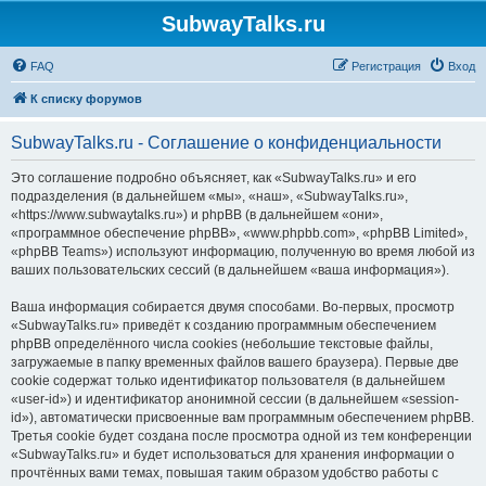
SubwayTalks.ru
FAQ
Регистрация
Вход
К списку форумов
SubwayTalks.ru - Соглашение о конфиденциальности
Это соглашение подробно объясняет, как «SubwayTalks.ru» и его
подразделения (в дальнейшем «мы», «наш», «SubwayTalks.ru»,
«https://www.subwaytalks.ru») и phpBB (в дальнейшем «они»,
«программное обеспечение phpBB», «www.phpbb.com», «phpBB Limited»,
«phpBB Teams») используют информацию, полученную во время любой из
ваших пользовательских сессий (в дальнейшем «ваша информация»).
Ваша информация собирается двумя способами. Во-первых, просмотр
«SubwayTalks.ru» приведёт к созданию программным обеспечением
phpBB определённого числа cookies (небольшие текстовые файлы,
загружаемые в папку временных файлов вашего браузера). Первые две
cookie содержат только идентификатор пользователя (в дальнейшем
«user-id») и идентификатор анонимной сессии (в дальнейшем «session-
id»), автоматически присвоенные вам программным обеспечением phpBB.
Третья cookie будет создана после просмотра одной из тем конференции
«SubwayTalks.ru» и будет использоваться для хранения информации о
прочтённых вами темах, повышая таким образом удобство работы с