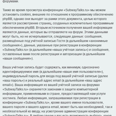
форумами.
Также во время просмотра конференции «SubwayTalks.ru» мы можем
установить cookies, внешние по отношению к программному обеспечению
phpBB, однако они выходят за рамки этого документа, целью которого
является рассмотрение страниц, созданных исключительно программным
обеспечением phpBB. Вторым источником получения вашей информации
являются данные, которые вы отправляете на форум. Этими данными
могут быть, но не исчерпываются, следующие данные: сообщения,
размещённые под учётной записью Гостя (в дальнейшем «анонимные
сообщения»), данные, указанные при регистрации в конференции
«SubwayTalks.ru» (в дальнейшем «ваша учётная запись») и сообщения,
оставленные вами после регистрации и авторизации (в дальнейшем
«ваши сообщения»).
Ваша учётная запись будет содержать, как минимум, однозначно
идентифицируемое имя (в дальнейшем «ваше имя пользователя»),
индивидуальный пароль для входа под вашей учётной записью (далее
«ваш пароль») и реальный адрес email (в дальнейшем «ваш адрес
email»). Ваша информация из вашей учётной записи на форумах
«SubwayTalks.ru» охраняется законами о защите компьютерной
информации, применяемыми в стране, предоставляющей нам услуги
хостинга. Любая информация, запрашиваемая при регистрации в
конференции «SubwayTalks.ru», кроме вашего имени пользователя,
вашего пароля и вашего адреса email, может быть как необходимой, так и
необязательной ко вводу, на усмотрение администрации конференции
«SubwayTalks.ru». В любом случае у вас есть возможность выбрать, какая