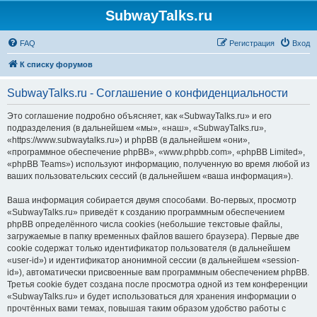
SubwayTalks.ru
FAQ
Регистрация
Вход
К списку форумов
SubwayTalks.ru - Соглашение о конфиденциальности
Это соглашение подробно объясняет, как «SubwayTalks.ru» и его
подразделения (в дальнейшем «мы», «наш», «SubwayTalks.ru»,
«https://www.subwaytalks.ru») и phpBB (в дальнейшем «они»,
«программное обеспечение phpBB», «www.phpbb.com», «phpBB Limited»,
«phpBB Teams») используют информацию, полученную во время любой из
ваших пользовательских сессий (в дальнейшем «ваша информация»).
Ваша информация собирается двумя способами. Во-первых, просмотр
«SubwayTalks.ru» приведёт к созданию программным обеспечением
phpBB определённого числа cookies (небольшие текстовые файлы,
загружаемые в папку временных файлов вашего браузера). Первые две
cookie содержат только идентификатор пользователя (в дальнейшем
«user-id») и идентификатор анонимной сессии (в дальнейшем «session-
id»), автоматически присвоенные вам программным обеспечением phpBB.
Третья cookie будет создана после просмотра одной из тем конференции
«SubwayTalks.ru» и будет использоваться для хранения информации о
прочтённых вами темах, повышая таким образом удобство работы с