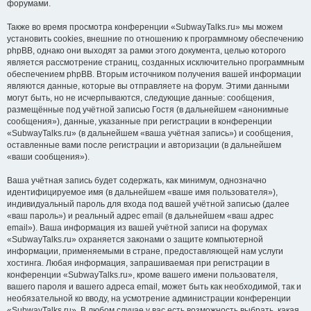
форумами.
Также во время просмотра конференции «SubwayTalks.ru» мы можем
установить cookies, внешние по отношению к программному обеспечению
phpBB, однако они выходят за рамки этого документа, целью которого
является рассмотрение страниц, созданных исключительно программным
обеспечением phpBB. Вторым источником получения вашей информации
являются данные, которые вы отправляете на форум. Этими данными
могут быть, но не исчерпываются, следующие данные: сообщения,
размещённые под учётной записью Гостя (в дальнейшем «анонимные
сообщения»), данные, указанные при регистрации в конференции
«SubwayTalks.ru» (в дальнейшем «ваша учётная запись») и сообщения,
оставленные вами после регистрации и авторизации (в дальнейшем
«ваши сообщения»).
Ваша учётная запись будет содержать, как минимум, однозначно
идентифицируемое имя (в дальнейшем «ваше имя пользователя»),
индивидуальный пароль для входа под вашей учётной записью (далее
«ваш пароль») и реальный адрес email (в дальнейшем «ваш адрес
email»). Ваша информация из вашей учётной записи на форумах
«SubwayTalks.ru» охраняется законами о защите компьютерной
информации, применяемыми в стране, предоставляющей нам услуги
хостинга. Любая информация, запрашиваемая при регистрации в
конференции «SubwayTalks.ru», кроме вашего имени пользователя,
вашего пароля и вашего адреса email, может быть как необходимой, так и
необязательной ко вводу, на усмотрение администрации конференции
«SubwayTalks.ru». В любом случае у вас есть возможность выбрать, какая