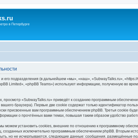
s.ru
етро в Петербурге
льности
и его подразделения (в дальнейшем «мы», «наш», «SubwayTalks.ru», «https:/
pBB Limited», «phpBB Teams») используют информацию, полученную во врем
, просмотр «SubwayTalks.ru» приведёт к созданию программным обеспечени
вашего браузера). Первые две cookie содержат только идентификатор польз
чески присвоенные вам программным обеспечением phpBB. Третья cookie буд
нформации о прочтённых вами темах, повышая таким образом удобство работ
мы можем установить cookies, внешние по отношению к программному обеспе
иц, созданных исключительно программным обеспечением phpBB. Вторым ис
быть, но не исчерпываются, следующие данные: сообщения, размещённые по