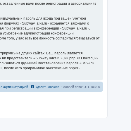
, оставленные вами после регистрации и авторизации (в
дивидуальный пароль для входа под вашей учётной
на форумах «SubwayTalks.ru» охраняется законами о
 при регистрации в конференции «SubwayTalks.ru»,
, на усмотрение администрации конференции
ме того, у вас есть возможность согласиться/отказаться от
рируясь на других сайтах. Ваш пароль является
 ни представители «SubwayTalks.ru», ни phpBB Limited, ни
спользоваться функцией восстановления пароля «Забыли
l, после чего программное обеспечение phpBB
 с администрацией
Удалить cookies
Часовой пояс:
UTC+03:00