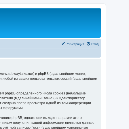
Регистрация
Вход
/www.subwaytalks.ru») и phpBB (в дальнейшем «они»,
я любой из ваших пользовательских сессий (в дальнейшем
ем phpBB определённого числа cookies (небольшие
ователя (в дальнейшем «user-id») и идентификатор
ет создана после просмотра одной из тем конференции
ы с форумами.
чению phpBB, однако они выходят за рамки этого
точником получения вашей информации являются данные,
д учётной записью Гостя (в дальнейшем «анонимные