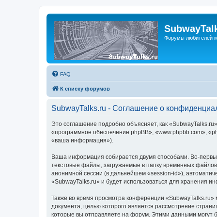
SubwayTalk
Форумы любителей м
FAQ
К списку форумов
SubwayTalks.ru - Соглашение о конфиденциа
Это соглашение подробно объясняет, как «SubwayTalks.ru» 
«программное обеспечение phpBB», «www.phpbb.com», «ph
«ваша информация»).
Ваша информация собирается двумя способами. Во-первых
текстовые файлы, загружаемые в папку временных файлов 
анонимной сессии (в дальнейшем «session-id»), автомати
«SubwayTalks.ru» и будет использоваться для хранения и
Также во время просмотра конференции «SubwayTalks.ru» 
документа, целью которого является рассмотрение стран
которые вы отправляете на форум. Этими данными могут 