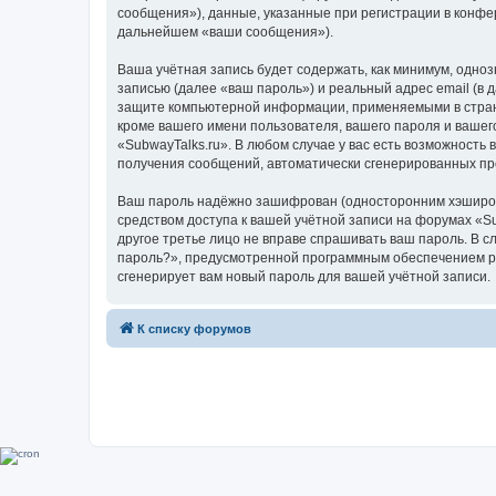
сообщения»), данные, указанные при регистрации в конфе
дальнейшем «ваши сообщения»).
Ваша учётная запись будет содержать, как минимум, одн
записью (далее «ваш пароль») и реальный адрес email (в
защите компьютерной информации, применяемыми в стране
кроме вашего имени пользователя, вашего пароля и вашего
«SubwayTalks.ru». В любом случае у вас есть возможность 
получения сообщений, автоматически сгенерированных п
Ваш пароль надёжно зашифрован (односторонним хэширован
средством доступа к вашей учётной записи на форумах «Sub
другое третье лицо не вправе спрашивать ваш пароль. В с
пароль?», предусмотренной программным обеспечением ph
сгенерирует вам новый пароль для вашей учётной записи.
К списку форумов