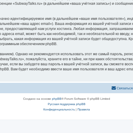
ренции «SubwayTalks.ru» (в дальнейшем «ваша учётная запись») и сообщения
означно идентифицируемое имя (в дальнейшем «ваше имя пользователя»), ин
 дальнейшем «ваш адрес email»). Ваша информация из вашей учётной записи 
, предоставляющей нам услуги хостинга. Любая информация, запрашиваемая
 адреса email, может быть как необходимой, так и необязательной ко вводу
выбрать, какая информация из вашей учётной записи будет общедоступна. Кро
рограммным обеспечением phpBB.
ием). Однако не рекомендуется использовать этот же самый пароль, регист
wayTalks.ru», пожалуйста, храните его в тайне, ни при каких обстоятельствах
лучае, если вы забудете ваш пароль к вашей учётной записи, вы сможете во
pBB. Вам будет необходимо ввести ваше имя пользователя и ваш адрес emai
Связаться
Создано на основе
phpBB
® Forum Software © phpBB Limited
Русская поддержка phpBB
Конфиденциальность
|
Правила