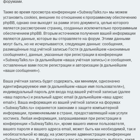
форумами.
Также во время просмотра конференции «SubwayTalks.ru» мы можем
установить cookies, внешние по отношению к программному обеспечению
phpBB, однако они выходят за рамки этого документа, целью которого
является рассмотрение страниц, созданных исключительно программным
обеспечением phpBB. Вторым источником получения вашей информации
являются данные, которые вы отправляете на форум. Этими данными
могут быть, но не исчерпываются, следующие данные: сообщения,
размещённые под учётной записью Гостя (в дальнейшем «анонимные
сообщения»), данные, указанные при регистрации в конференции
«SubwayTalks.ru» (в дальнейшем «ваша учётная запись») и сообщения,
оставленные вами после регистрации и авторизации (в дальнейшем
«ваши сообщения»).
Ваша учётная запись будет содержать, как минимум, однозначно
идентифицируемое имя (в дальнейшем «ваше имя пользователя»),
индивидуальный пароль для входа под вашей учётной записью (далее
«ваш пароль») и реальный адрес email (в дальнейшем «ваш адрес
email»). Ваша информация из вашей учётной записи на форумах
«SubwayTalks.ru» охраняется законами о защите компьютерной
информации, применяемыми в стране, предоставляющей нам услуги
хостинга. Любая информация, запрашиваемая при регистрации в
конференции «SubwayTalks.ru», кроме вашего имени пользователя,
вашего пароля и вашего адреса email, может быть как необходимой, так и
необязательной ко вводу, на усмотрение администрации конференции
«SubwayTalks.ru». В любом случае у вас есть возможность выбрать, какая