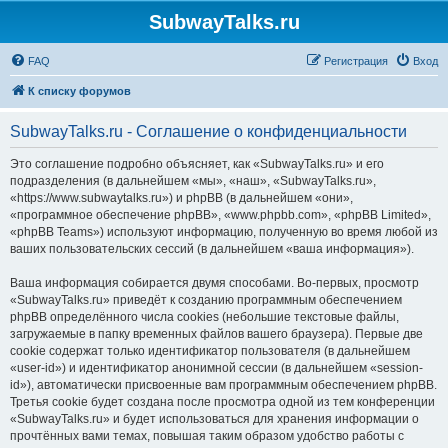
SubwayTalks.ru
FAQ
Регистрация
Вход
К списку форумов
SubwayTalks.ru - Соглашение о конфиденциальности
Это соглашение подробно объясняет, как «SubwayTalks.ru» и его
подразделения (в дальнейшем «мы», «наш», «SubwayTalks.ru»,
«https://www.subwaytalks.ru») и phpBB (в дальнейшем «они»,
«программное обеспечение phpBB», «www.phpbb.com», «phpBB Limited»,
«phpBB Teams») используют информацию, полученную во время любой из
ваших пользовательских сессий (в дальнейшем «ваша информация»).
Ваша информация собирается двумя способами. Во-первых, просмотр
«SubwayTalks.ru» приведёт к созданию программным обеспечением
phpBB определённого числа cookies (небольшие текстовые файлы,
загружаемые в папку временных файлов вашего браузера). Первые две
cookie содержат только идентификатор пользователя (в дальнейшем
«user-id») и идентификатор анонимной сессии (в дальнейшем «session-
id»), автоматически присвоенные вам программным обеспечением phpBB.
Третья cookie будет создана после просмотра одной из тем конференции
«SubwayTalks.ru» и будет использоваться для хранения информации о
прочтённых вами темах, повышая таким образом удобство работы с