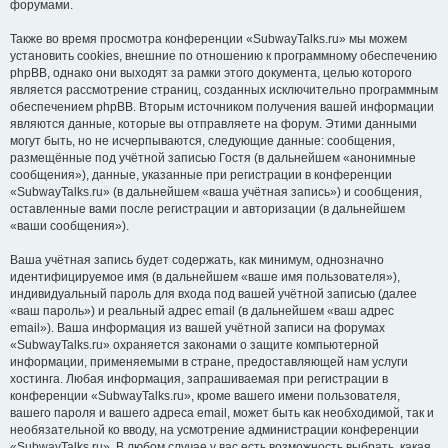
форумами.
Также во время просмотра конференции «SubwayTalks.ru» мы можем
установить cookies, внешние по отношению к программному обеспечению
phpBB, однако они выходят за рамки этого документа, целью которого
является рассмотрение страниц, созданных исключительно программным
обеспечением phpBB. Вторым источником получения вашей информации
являются данные, которые вы отправляете на форум. Этими данными
могут быть, но не исчерпываются, следующие данные: сообщения,
размещённые под учётной записью Гостя (в дальнейшем «анонимные
сообщения»), данные, указанные при регистрации в конференции
«SubwayTalks.ru» (в дальнейшем «ваша учётная запись») и сообщения,
оставленные вами после регистрации и авторизации (в дальнейшем
«ваши сообщения»).
Ваша учётная запись будет содержать, как минимум, однозначно
идентифицируемое имя (в дальнейшем «ваше имя пользователя»),
индивидуальный пароль для входа под вашей учётной записью (далее
«ваш пароль») и реальный адрес email (в дальнейшем «ваш адрес
email»). Ваша информация из вашей учётной записи на форумах
«SubwayTalks.ru» охраняется законами о защите компьютерной
информации, применяемыми в стране, предоставляющей нам услуги
хостинга. Любая информация, запрашиваемая при регистрации в
конференции «SubwayTalks.ru», кроме вашего имени пользователя,
вашего пароля и вашего адреса email, может быть как необходимой, так и
необязательной ко вводу, на усмотрение администрации конференции
«SubwayTalks.ru». В любом случае у вас есть возможность выбрать, какая