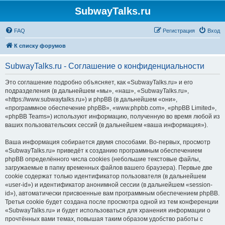
SubwayTalks.ru
FAQ
Регистрация
Вход
К списку форумов
SubwayTalks.ru - Соглашение о конфиденциальности
Это соглашение подробно объясняет, как «SubwayTalks.ru» и его
подразделения (в дальнейшем «мы», «наш», «SubwayTalks.ru»,
«https://www.subwaytalks.ru») и phpBB (в дальнейшем «они»,
«программное обеспечение phpBB», «www.phpbb.com», «phpBB Limited»,
«phpBB Teams») используют информацию, полученную во время любой из
ваших пользовательских сессий (в дальнейшем «ваша информация»).
Ваша информация собирается двумя способами. Во-первых, просмотр
«SubwayTalks.ru» приведёт к созданию программным обеспечением
phpBB определённого числа cookies (небольшие текстовые файлы,
загружаемые в папку временных файлов вашего браузера). Первые две
cookie содержат только идентификатор пользователя (в дальнейшем
«user-id») и идентификатор анонимной сессии (в дальнейшем «session-
id»), автоматически присвоенные вам программным обеспечением phpBB.
Третья cookie будет создана после просмотра одной из тем конференции
«SubwayTalks.ru» и будет использоваться для хранения информации о
прочтённых вами темах, повышая таким образом удобство работы с