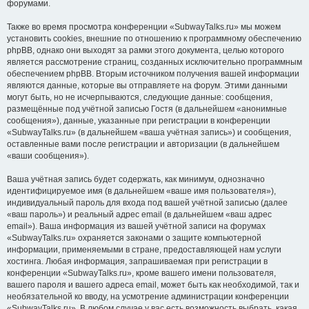
форумами.
Также во время просмотра конференции «SubwayTalks.ru» мы можем
установить cookies, внешние по отношению к программному обеспечению
phpBB, однако они выходят за рамки этого документа, целью которого
является рассмотрение страниц, созданных исключительно программным
обеспечением phpBB. Вторым источником получения вашей информации
являются данные, которые вы отправляете на форум. Этими данными
могут быть, но не исчерпываются, следующие данные: сообщения,
размещённые под учётной записью Гостя (в дальнейшем «анонимные
сообщения»), данные, указанные при регистрации в конференции
«SubwayTalks.ru» (в дальнейшем «ваша учётная запись») и сообщения,
оставленные вами после регистрации и авторизации (в дальнейшем
«ваши сообщения»).
Ваша учётная запись будет содержать, как минимум, однозначно
идентифицируемое имя (в дальнейшем «ваше имя пользователя»),
индивидуальный пароль для входа под вашей учётной записью (далее
«ваш пароль») и реальный адрес email (в дальнейшем «ваш адрес
email»). Ваша информация из вашей учётной записи на форумах
«SubwayTalks.ru» охраняется законами о защите компьютерной
информации, применяемыми в стране, предоставляющей нам услуги
хостинга. Любая информация, запрашиваемая при регистрации в
конференции «SubwayTalks.ru», кроме вашего имени пользователя,
вашего пароля и вашего адреса email, может быть как необходимой, так и
необязательной ко вводу, на усмотрение администрации конференции
«SubwayTalks.ru». В любом случае у вас есть возможность выбрать, какая