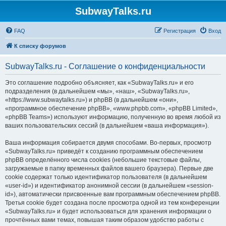
SubwayTalks.ru
FAQ
Регистрация
Вход
К списку форумов
SubwayTalks.ru - Соглашение о конфиденциальности
Это соглашение подробно объясняет, как «SubwayTalks.ru» и его
подразделения (в дальнейшем «мы», «наш», «SubwayTalks.ru»,
«https://www.subwaytalks.ru») и phpBB (в дальнейшем «они»,
«программное обеспечение phpBB», «www.phpbb.com», «phpBB Limited»,
«phpBB Teams») используют информацию, полученную во время любой из
ваших пользовательских сессий (в дальнейшем «ваша информация»).
Ваша информация собирается двумя способами. Во-первых, просмотр
«SubwayTalks.ru» приведёт к созданию программным обеспечением
phpBB определённого числа cookies (небольшие текстовые файлы,
загружаемые в папку временных файлов вашего браузера). Первые две
cookie содержат только идентификатор пользователя (в дальнейшем
«user-id») и идентификатор анонимной сессии (в дальнейшем «session-
id»), автоматически присвоенные вам программным обеспечением phpBB.
Третья cookie будет создана после просмотра одной из тем конференции
«SubwayTalks.ru» и будет использоваться для хранения информации о
прочтённых вами темах, повышая таким образом удобство работы с