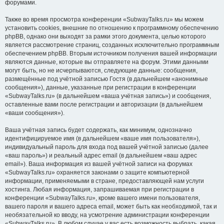
форумами.
Также во время просмотра конференции «SubwayTalks.ru» мы можем
установить cookies, внешние по отношению к программному обеспечению
phpBB, однако они выходят за рамки этого документа, целью которого
является рассмотрение страниц, созданных исключительно программным
обеспечением phpBB. Вторым источником получения вашей информации
являются данные, которые вы отправляете на форум. Этими данными
могут быть, но не исчерпываются, следующие данные: сообщения,
размещённые под учётной записью Гостя (в дальнейшем «анонимные
сообщения»), данные, указанные при регистрации в конференции
«SubwayTalks.ru» (в дальнейшем «ваша учётная запись») и сообщения,
оставленные вами после регистрации и авторизации (в дальнейшем
«ваши сообщения»).
Ваша учётная запись будет содержать, как минимум, однозначно
идентифицируемое имя (в дальнейшем «ваше имя пользователя»),
индивидуальный пароль для входа под вашей учётной записью (далее
«ваш пароль») и реальный адрес email (в дальнейшем «ваш адрес
email»). Ваша информация из вашей учётной записи на форумах
«SubwayTalks.ru» охраняется законами о защите компьютерной
информации, применяемыми в стране, предоставляющей нам услуги
хостинга. Любая информация, запрашиваемая при регистрации в
конференции «SubwayTalks.ru», кроме вашего имени пользователя,
вашего пароля и вашего адреса email, может быть как необходимой, так и
необязательной ко вводу, на усмотрение администрации конференции
«SubwayTalks.ru». В любом случае у вас есть возможность выбрать, какая