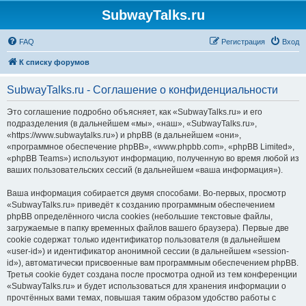
SubwayTalks.ru
FAQ
Регистрация
Вход
К списку форумов
SubwayTalks.ru - Соглашение о конфиденциальности
Это соглашение подробно объясняет, как «SubwayTalks.ru» и его
подразделения (в дальнейшем «мы», «наш», «SubwayTalks.ru»,
«https://www.subwaytalks.ru») и phpBB (в дальнейшем «они»,
«программное обеспечение phpBB», «www.phpbb.com», «phpBB Limited»,
«phpBB Teams») используют информацию, полученную во время любой из
ваших пользовательских сессий (в дальнейшем «ваша информация»).
Ваша информация собирается двумя способами. Во-первых, просмотр
«SubwayTalks.ru» приведёт к созданию программным обеспечением
phpBB определённого числа cookies (небольшие текстовые файлы,
загружаемые в папку временных файлов вашего браузера). Первые две
cookie содержат только идентификатор пользователя (в дальнейшем
«user-id») и идентификатор анонимной сессии (в дальнейшем «session-
id»), автоматически присвоенные вам программным обеспечением phpBB.
Третья cookie будет создана после просмотра одной из тем конференции
«SubwayTalks.ru» и будет использоваться для хранения информации о
прочтённых вами темах, повышая таким образом удобство работы с