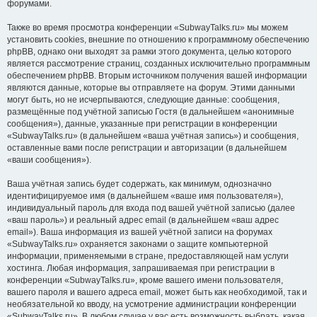
форумами.
Также во время просмотра конференции «SubwayTalks.ru» мы можем
установить cookies, внешние по отношению к программному обеспечению
phpBB, однако они выходят за рамки этого документа, целью которого
является рассмотрение страниц, созданных исключительно программным
обеспечением phpBB. Вторым источником получения вашей информации
являются данные, которые вы отправляете на форум. Этими данными
могут быть, но не исчерпываются, следующие данные: сообщения,
размещённые под учётной записью Гостя (в дальнейшем «анонимные
сообщения»), данные, указанные при регистрации в конференции
«SubwayTalks.ru» (в дальнейшем «ваша учётная запись») и сообщения,
оставленные вами после регистрации и авторизации (в дальнейшем
«ваши сообщения»).
Ваша учётная запись будет содержать, как минимум, однозначно
идентифицируемое имя (в дальнейшем «ваше имя пользователя»),
индивидуальный пароль для входа под вашей учётной записью (далее
«ваш пароль») и реальный адрес email (в дальнейшем «ваш адрес
email»). Ваша информация из вашей учётной записи на форумах
«SubwayTalks.ru» охраняется законами о защите компьютерной
информации, применяемыми в стране, предоставляющей нам услуги
хостинга. Любая информация, запрашиваемая при регистрации в
конференции «SubwayTalks.ru», кроме вашего имени пользователя,
вашего пароля и вашего адреса email, может быть как необходимой, так и
необязательной ко вводу, на усмотрение администрации конференции
«SubwayTalks.ru». В любом случае у вас есть возможность выбрать, какая