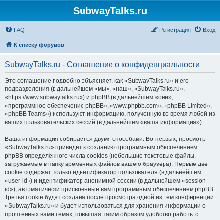
SubwayTalks.ru
FAQ
Регистрация
Вход
К списку форумов
SubwayTalks.ru - Соглашение о конфиденциальности
Это соглашение подробно объясняет, как «SubwayTalks.ru» и его
подразделения (в дальнейшем «мы», «наш», «SubwayTalks.ru»,
«https://www.subwaytalks.ru») и phpBB (в дальнейшем «они»,
«программное обеспечение phpBB», «www.phpbb.com», «phpBB Limited»,
«phpBB Teams») используют информацию, полученную во время любой из
ваших пользовательских сессий (в дальнейшем «ваша информация»).
Ваша информация собирается двумя способами. Во-первых, просмотр
«SubwayTalks.ru» приведёт к созданию программным обеспечением
phpBB определённого числа cookies (небольшие текстовые файлы,
загружаемые в папку временных файлов вашего браузера). Первые две
cookie содержат только идентификатор пользователя (в дальнейшем
«user-id») и идентификатор анонимной сессии (в дальнейшем «session-
id»), автоматически присвоенные вам программным обеспечением phpBB.
Третья cookie будет создана после просмотра одной из тем конференции
«SubwayTalks.ru» и будет использоваться для хранения информации о
прочтённых вами темах, повышая таким образом удобство работы с