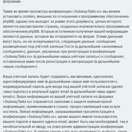
форумами.
Также во время просмотра конференции «SubwayTalks.ru» мы можем
установить cookies, внешние по отношению к программному обеспечению
phpBB, однако они выходят за рамки этого документа, целью которого
является рассмотрение страниц, созданных исключительно программным
обеспечением phpBB. Вторым источником получения вашей информации
являются данные, которые вы отправляете на форум. Этими данными
могут быть, но не исчерпываются, следующие данные: сообщения,
размещённые под учётной записью Гостя (в дальнейшем «анонимные
сообщения»), данные, указанные при регистрации в конференции
«SubwayTalks.ru» (в дальнейшем «ваша учётная запись») и сообщения,
оставленные вами после регистрации и авторизации (в дальнейшем
«ваши сообщения»).
Ваша учётная запись будет содержать, как минимум, однозначно
идентифицируемое имя (в дальнейшем «ваше имя пользователя»),
индивидуальный пароль для входа под вашей учётной записью (далее
«ваш пароль») и реальный адрес email (в дальнейшем «ваш адрес
email»). Ваша информация из вашей учётной записи на форумах
«SubwayTalks.ru» охраняется законами о защите компьютерной
информации, применяемыми в стране, предоставляющей нам услуги
хостинга. Любая информация, запрашиваемая при регистрации в
конференции «SubwayTalks.ru», кроме вашего имени пользователя,
вашего пароля и вашего адреса email, может быть как необходимой, так и
необязательной ко вводу, на усмотрение администрации конференции
«SubwayTalks.ru». В любом случае у вас есть возможность выбрать, какая