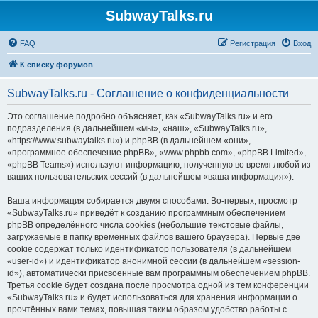
SubwayTalks.ru
FAQ
Регистрация
Вход
К списку форумов
SubwayTalks.ru - Соглашение о конфиденциальности
Это соглашение подробно объясняет, как «SubwayTalks.ru» и его
подразделения (в дальнейшем «мы», «наш», «SubwayTalks.ru»,
«https://www.subwaytalks.ru») и phpBB (в дальнейшем «они»,
«программное обеспечение phpBB», «www.phpbb.com», «phpBB Limited»,
«phpBB Teams») используют информацию, полученную во время любой из
ваших пользовательских сессий (в дальнейшем «ваша информация»).
Ваша информация собирается двумя способами. Во-первых, просмотр
«SubwayTalks.ru» приведёт к созданию программным обеспечением
phpBB определённого числа cookies (небольшие текстовые файлы,
загружаемые в папку временных файлов вашего браузера). Первые две
cookie содержат только идентификатор пользователя (в дальнейшем
«user-id») и идентификатор анонимной сессии (в дальнейшем «session-
id»), автоматически присвоенные вам программным обеспечением phpBB.
Третья cookie будет создана после просмотра одной из тем конференции
«SubwayTalks.ru» и будет использоваться для хранения информации о
прочтённых вами темах, повышая таким образом удобство работы с