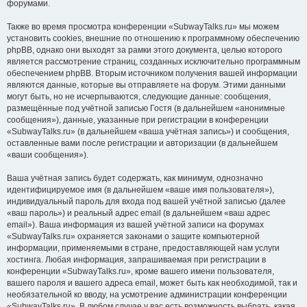
форумами.
Также во время просмотра конференции «SubwayTalks.ru» мы можем
установить cookies, внешние по отношению к программному обеспечению
phpBB, однако они выходят за рамки этого документа, целью которого
является рассмотрение страниц, созданных исключительно программным
обеспечением phpBB. Вторым источником получения вашей информации
являются данные, которые вы отправляете на форум. Этими данными
могут быть, но не исчерпываются, следующие данные: сообщения,
размещённые под учётной записью Гостя (в дальнейшем «анонимные
сообщения»), данные, указанные при регистрации в конференции
«SubwayTalks.ru» (в дальнейшем «ваша учётная запись») и сообщения,
оставленные вами после регистрации и авторизации (в дальнейшем
«ваши сообщения»).
Ваша учётная запись будет содержать, как минимум, однозначно
идентифицируемое имя (в дальнейшем «ваше имя пользователя»),
индивидуальный пароль для входа под вашей учётной записью (далее
«ваш пароль») и реальный адрес email (в дальнейшем «ваш адрес
email»). Ваша информация из вашей учётной записи на форумах
«SubwayTalks.ru» охраняется законами о защите компьютерной
информации, применяемыми в стране, предоставляющей нам услуги
хостинга. Любая информация, запрашиваемая при регистрации в
конференции «SubwayTalks.ru», кроме вашего имени пользователя,
вашего пароля и вашего адреса email, может быть как необходимой, так и
необязательной ко вводу, на усмотрение администрации конференции
«SubwayTalks.ru». В любом случае у вас есть возможность выбрать, какая