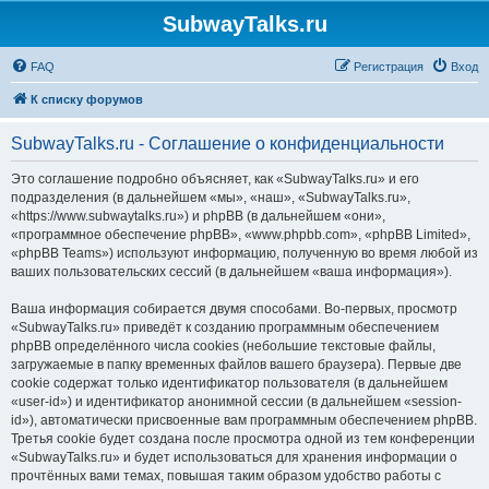
SubwayTalks.ru
FAQ
Регистрация
Вход
К списку форумов
SubwayTalks.ru - Соглашение о конфиденциальности
Это соглашение подробно объясняет, как «SubwayTalks.ru» и его
подразделения (в дальнейшем «мы», «наш», «SubwayTalks.ru»,
«https://www.subwaytalks.ru») и phpBB (в дальнейшем «они»,
«программное обеспечение phpBB», «www.phpbb.com», «phpBB Limited»,
«phpBB Teams») используют информацию, полученную во время любой из
ваших пользовательских сессий (в дальнейшем «ваша информация»).
Ваша информация собирается двумя способами. Во-первых, просмотр
«SubwayTalks.ru» приведёт к созданию программным обеспечением
phpBB определённого числа cookies (небольшие текстовые файлы,
загружаемые в папку временных файлов вашего браузера). Первые две
cookie содержат только идентификатор пользователя (в дальнейшем
«user-id») и идентификатор анонимной сессии (в дальнейшем «session-
id»), автоматически присвоенные вам программным обеспечением phpBB.
Третья cookie будет создана после просмотра одной из тем конференции
«SubwayTalks.ru» и будет использоваться для хранения информации о
прочтённых вами темах, повышая таким образом удобство работы с