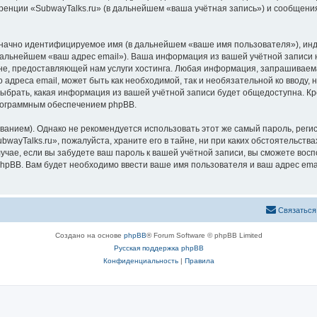
ренции «SubwayTalks.ru» (в дальнейшем «ваша учётная запись») и сообщения
означно идентифицируемое имя (в дальнейшем «ваше имя пользователя»), ин
 дальнейшем «ваш адрес email»). Ваша информация из вашей учётной записи 
, предоставляющей нам услуги хостинга. Любая информация, запрашиваемая
 адреса email, может быть как необходимой, так и необязательной ко вводу
выбрать, какая информация из вашей учётной записи будет общедоступна. Кро
рограммным обеспечением phpBB.
ием). Однако не рекомендуется использовать этот же самый пароль, регист
wayTalks.ru», пожалуйста, храните его в тайне, ни при каких обстоятельствах
лучае, если вы забудете ваш пароль к вашей учётной записи, вы сможете во
pBB. Вам будет необходимо ввести ваше имя пользователя и ваш адрес emai
Связаться
Создано на основе
phpBB
® Forum Software © phpBB Limited
Русская поддержка phpBB
Конфиденциальность
|
Правила