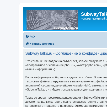
SubwayTalk
Форумы любителей м
FAQ
К списку форумов
SubwayTalks.ru - Соглашение о конфиденциа
Это соглашение подробно объясняет, как «SubwayTalks.ru» 
«программное обеспечение phpBB», «www.phpbb.com», «ph
«ваша информация»).
Ваша информация собирается двумя способами. Во-первых
текстовые файлы, загружаемые в папку временных файлов 
анонимной сессии (в дальнейшем «session-id»), автомати
«SubwayTalks.ru» и будет использоваться для хранения и
Также во время просмотра конференции «SubwayTalks.ru» 
документа, целью которого является рассмотрение стран
которые вы отправляете на форум. Этими данными могут 