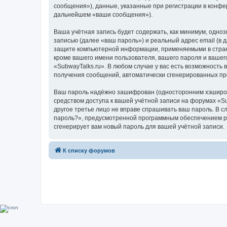
сообщения»), данные, указанные при регистрации в конфе
дальнейшем «ваши сообщения»).
Ваша учётная запись будет содержать, как минимум, одн
записью (далее «ваш пароль») и реальный адрес email (в
защите компьютерной информации, применяемыми в стране
кроме вашего имени пользователя, вашего пароля и вашего
«SubwayTalks.ru». В любом случае у вас есть возможность 
получения сообщений, автоматически сгенерированных п
Ваш пароль надёжно зашифрован (односторонним хэширован
средством доступа к вашей учётной записи на форумах «Sub
другое третье лицо не вправе спрашивать ваш пароль. В с
пароль?», предусмотренной программным обеспечением ph
сгенерирует вам новый пароль для вашей учётной записи.
К списку форумов