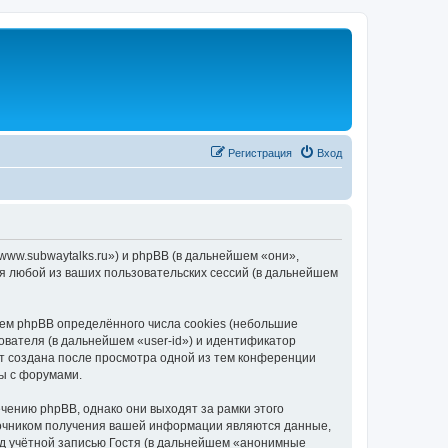
Регистрация
Вход
/www.subwaytalks.ru») и phpBB (в дальнейшем «они»,
я любой из ваших пользовательских сессий (в дальнейшем
ем phpBB определённого числа cookies (небольшие
ователя (в дальнейшем «user-id») и идентификатор
ет создана после просмотра одной из тем конференции
ы с форумами.
чению phpBB, однако они выходят за рамки этого
точником получения вашей информации являются данные,
д учётной записью Гостя (в дальнейшем «анонимные