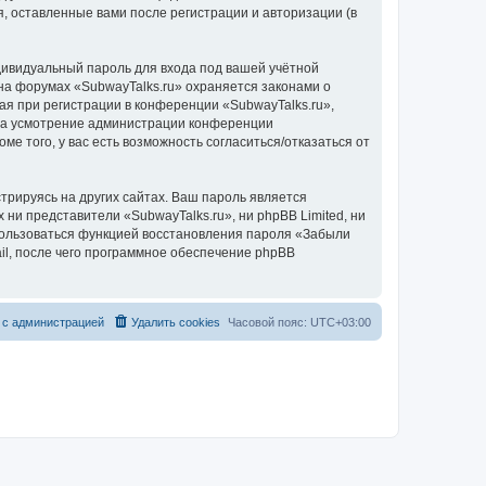
, оставленные вами после регистрации и авторизации (в
дивидуальный пароль для входа под вашей учётной
на форумах «SubwayTalks.ru» охраняется законами о
 при регистрации в конференции «SubwayTalks.ru»,
, на усмотрение администрации конференции
ме того, у вас есть возможность согласиться/отказаться от
рируясь на других сайтах. Ваш пароль является
 ни представители «SubwayTalks.ru», ни phpBB Limited, ни
спользоваться функцией восстановления пароля «Забыли
l, после чего программное обеспечение phpBB
 с администрацией
Удалить cookies
Часовой пояс:
UTC+03:00