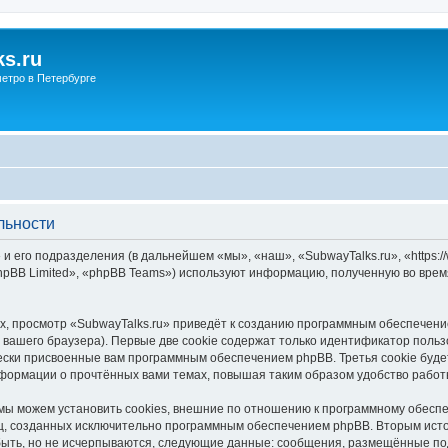
s.ru
етро в Петербурге
льности
и его подразделения (в дальнейшем «мы», «наш», «SubwayTalks.ru», «https:/
pBB Limited», «phpBB Teams») используют информацию, полученную во врем
, просмотр «SubwayTalks.ru» приведёт к созданию программным обеспечени
вашего браузера). Первые две cookie содержат только идентификатор польз
чески присвоенные вам программным обеспечением phpBB. Третья cookie буд
нформации о прочтённых вами темах, повышая таким образом удобство работ
мы можем установить cookies, внешние по отношению к программному обеспе
иц, созданных исключительно программным обеспечением phpBB. Вторым ис
быть, но не исчерпываются, следующие данные: сообщения, размещённые по