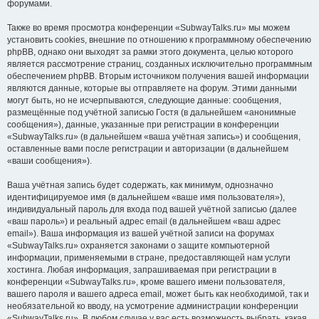
форумами.
Также во время просмотра конференции «SubwayTalks.ru» мы можем
установить cookies, внешние по отношению к программному обеспечению
phpBB, однако они выходят за рамки этого документа, целью которого
является рассмотрение страниц, созданных исключительно программным
обеспечением phpBB. Вторым источником получения вашей информации
являются данные, которые вы отправляете на форум. Этими данными
могут быть, но не исчерпываются, следующие данные: сообщения,
размещённые под учётной записью Гостя (в дальнейшем «анонимные
сообщения»), данные, указанные при регистрации в конференции
«SubwayTalks.ru» (в дальнейшем «ваша учётная запись») и сообщения,
оставленные вами после регистрации и авторизации (в дальнейшем
«ваши сообщения»).
Ваша учётная запись будет содержать, как минимум, однозначно
идентифицируемое имя (в дальнейшем «ваше имя пользователя»),
индивидуальный пароль для входа под вашей учётной записью (далее
«ваш пароль») и реальный адрес email (в дальнейшем «ваш адрес
email»). Ваша информация из вашей учётной записи на форумах
«SubwayTalks.ru» охраняется законами о защите компьютерной
информации, применяемыми в стране, предоставляющей нам услуги
хостинга. Любая информация, запрашиваемая при регистрации в
конференции «SubwayTalks.ru», кроме вашего имени пользователя,
вашего пароля и вашего адреса email, может быть как необходимой, так и
необязательной ко вводу, на усмотрение администрации конференции
«SubwayTalks.ru». В любом случае у вас есть возможность выбрать, какая