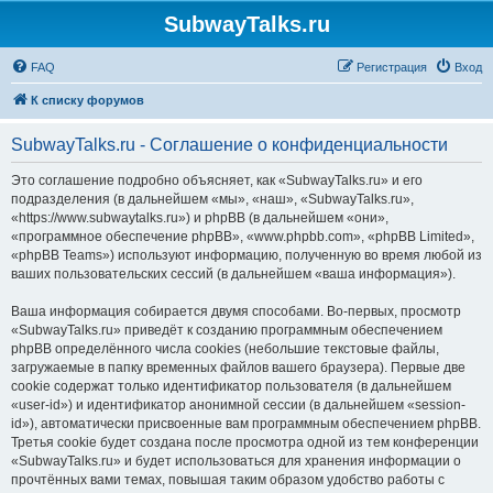
SubwayTalks.ru
FAQ
Регистрация
Вход
К списку форумов
SubwayTalks.ru - Соглашение о конфиденциальности
Это соглашение подробно объясняет, как «SubwayTalks.ru» и его
подразделения (в дальнейшем «мы», «наш», «SubwayTalks.ru»,
«https://www.subwaytalks.ru») и phpBB (в дальнейшем «они»,
«программное обеспечение phpBB», «www.phpbb.com», «phpBB Limited»,
«phpBB Teams») используют информацию, полученную во время любой из
ваших пользовательских сессий (в дальнейшем «ваша информация»).
Ваша информация собирается двумя способами. Во-первых, просмотр
«SubwayTalks.ru» приведёт к созданию программным обеспечением
phpBB определённого числа cookies (небольшие текстовые файлы,
загружаемые в папку временных файлов вашего браузера). Первые две
cookie содержат только идентификатор пользователя (в дальнейшем
«user-id») и идентификатор анонимной сессии (в дальнейшем «session-
id»), автоматически присвоенные вам программным обеспечением phpBB.
Третья cookie будет создана после просмотра одной из тем конференции
«SubwayTalks.ru» и будет использоваться для хранения информации о
прочтённых вами темах, повышая таким образом удобство работы с