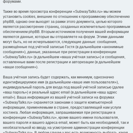
форумами.
Также во время просмотра конференции «SubwayTalks.ru» мы можем
установить cookies, внешние по отношению к программному обеспечению
phpBB, однако они выходят за рамки этого документа, целью которого
является рассмотрение страниц, созданных исключительно программным
обеспечением phpBB. Вторым источником получения вашей информации
являются данные, которые вы отправляете на форум. Этими данными
могут быть, но не исчерпываются, следующие данные: сообщения,
размещённые под учётной записью Гостя (в дальнейшем «анонимные
сообщения»), данные, указанные при регистрации в конференции
«SubwayTalks.ru» (в дальнейшем «ваша учётная запись») и сообщения,
оставленные вами после регистрации и авторизации (в дальнейшем
«ваши сообщения»).
Ваша учётная запись будет содержать, как минимум, однозначно
идентифицируемое имя (в дальнейшем «ваше имя пользователя»),
индивидуальный пароль для входа под вашей учётной записью (далее
«ваш пароль») и реальный адрес email (в дальнейшем «ваш адрес
email»). Ваша информация из вашей учётной записи на форумах
«SubwayTalks.ru» охраняется законами о защите компьютерной
информации, применяемыми в стране, предоставляющей нам услуги
хостинга. Любая информация, запрашиваемая при регистрации в
конференции «SubwayTalks.ru», кроме вашего имени пользователя,
вашего пароля и вашего адреса email, может быть как необходимой, так и
необязательной ко вводу, на усмотрение администрации конференции
«SubwayTalks.ru». В любом случае у вас есть возможность выбрать, какая