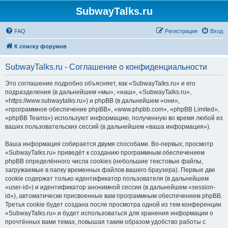
SubwayTalks.ru
FAQ
Регистрация
Вход
К списку форумов
SubwayTalks.ru - Соглашение о конфиденциальности
Это соглашение подробно объясняет, как «SubwayTalks.ru» и его
подразделения (в дальнейшем «мы», «наш», «SubwayTalks.ru»,
«https://www.subwaytalks.ru») и phpBB (в дальнейшем «они»,
«программное обеспечение phpBB», «www.phpbb.com», «phpBB Limited»,
«phpBB Teams») используют информацию, полученную во время любой из
ваших пользовательских сессий (в дальнейшем «ваша информация»).
Ваша информация собирается двумя способами. Во-первых, просмотр
«SubwayTalks.ru» приведёт к созданию программным обеспечением
phpBB определённого числа cookies (небольшие текстовые файлы,
загружаемые в папку временных файлов вашего браузера). Первые две
cookie содержат только идентификатор пользователя (в дальнейшем
«user-id») и идентификатор анонимной сессии (в дальнейшем «session-
id»), автоматически присвоенные вам программным обеспечением phpBB.
Третья cookie будет создана после просмотра одной из тем конференции
«SubwayTalks.ru» и будет использоваться для хранения информации о
прочтённых вами темах, повышая таким образом удобство работы с