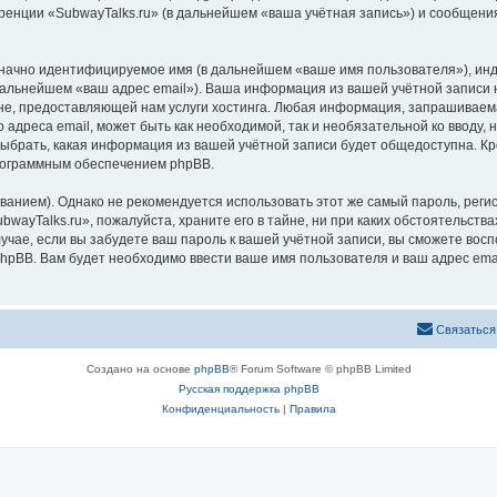
ренции «SubwayTalks.ru» (в дальнейшем «ваша учётная запись») и сообщения
означно идентифицируемое имя (в дальнейшем «ваше имя пользователя»), ин
 дальнейшем «ваш адрес email»). Ваша информация из вашей учётной записи 
, предоставляющей нам услуги хостинга. Любая информация, запрашиваемая
 адреса email, может быть как необходимой, так и необязательной ко вводу
выбрать, какая информация из вашей учётной записи будет общедоступна. Кро
рограммным обеспечением phpBB.
ием). Однако не рекомендуется использовать этот же самый пароль, регист
wayTalks.ru», пожалуйста, храните его в тайне, ни при каких обстоятельствах
лучае, если вы забудете ваш пароль к вашей учётной записи, вы сможете во
pBB. Вам будет необходимо ввести ваше имя пользователя и ваш адрес emai
Связаться
Создано на основе
phpBB
® Forum Software © phpBB Limited
Русская поддержка phpBB
Конфиденциальность
|
Правила