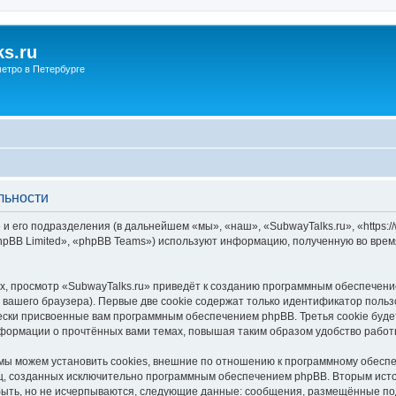
s.ru
етро в Петербурге
льности
и его подразделения (в дальнейшем «мы», «наш», «SubwayTalks.ru», «https:/
pBB Limited», «phpBB Teams») используют информацию, полученную во врем
, просмотр «SubwayTalks.ru» приведёт к созданию программным обеспечени
вашего браузера). Первые две cookie содержат только идентификатор польз
чески присвоенные вам программным обеспечением phpBB. Третья cookie буд
нформации о прочтённых вами темах, повышая таким образом удобство работ
мы можем установить cookies, внешние по отношению к программному обеспе
иц, созданных исключительно программным обеспечением phpBB. Вторым ис
быть, но не исчерпываются, следующие данные: сообщения, размещённые по