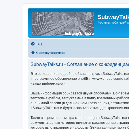
SubwayTalk
Форумы любителей м
FAQ
К списку форумов
SubwayTalks.ru - Соглашение о конфиденциа
Это соглашение подробно объясняет, как «SubwayTalks.ru» 
«программное обеспечение phpBB», «www.phpbb.com», «ph
«ваша информация»).
Ваша информация собирается двумя способами. Во-первых
текстовые файлы, загружаемые в папку временных файлов 
анонимной сессии (в дальнейшем «session-id»), автомати
«SubwayTalks.ru» и будет использоваться для хранения и
Также во время просмотра конференции «SubwayTalks.ru» 
документа, целью которого является рассмотрение стран
которые вы отправляете на форум. Этими данными могут 