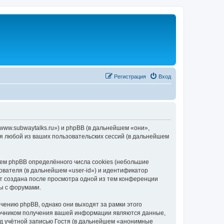
Регистрация
Вход
/www.subwaytalks.ru») и phpBB (в дальнейшем «они»,
я любой из ваших пользовательских сессий (в дальнейшем
ем phpBB определённого числа cookies (небольшие
ователя (в дальнейшем «user-id») и идентификатор
ет создана после просмотра одной из тем конференции
ы с форумами.
чению phpBB, однако они выходят за рамки этого
точником получения вашей информации являются данные,
д учётной записью Гостя (в дальнейшем «анонимные