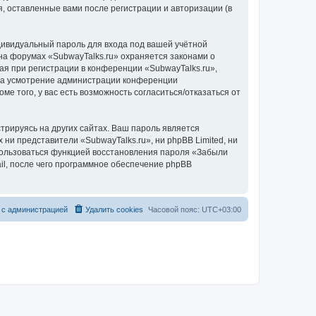
, оставленные вами после регистрации и авторизации (в
дивидуальный пароль для входа под вашей учётной
на форумах «SubwayTalks.ru» охраняется законами о
 при регистрации в конференции «SubwayTalks.ru»,
, на усмотрение администрации конференции
ме того, у вас есть возможность согласиться/отказаться от
рируясь на других сайтах. Ваш пароль является
 ни представители «SubwayTalks.ru», ни phpBB Limited, ни
спользоваться функцией восстановления пароля «Забыли
l, после чего программное обеспечение phpBB
 с администрацией
Удалить cookies
Часовой пояс:
UTC+03:00