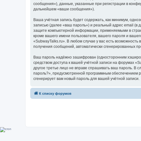
сообщения»), данные, указанные при регистрации в конфе
дальнейшем «ваши сообщения»).
Ваша учётная запись будет содержать, как минимум, одн
записью (далее «ваш пароль») и реальный адрес email (в
защите компьютерной информации, применяемыми в стране
кроме вашего имени пользователя, вашего пароля и вашего
«SubwayTalks.ru». В любом случае у вас есть возможность 
получения сообщений, автоматически сгенерированных п
Ваш пароль надёжно зашифрован (односторонним хэширован
средством доступа к вашей учётной записи на форумах «Sub
другое третье лицо не вправе спрашивать ваш пароль. В с
пароль?», предусмотренной программным обеспечением ph
сгенерирует вам новый пароль для вашей учётной записи.
К списку форумов