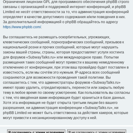
Ограничения лицензии GPL для программного обеспечения phpBB строго
связаны с организацией и поддержкой интернет-конференций, и phpBB
Limited не несёт ответственности за то, что администрация конференций
определяет в качестве допустимого содержания и/или поведения в них.
За дополнительной информацией о phpBB обращайтесь по адресу
https://www.phpbb.com/
.
Вы соглашаетесь не размещать оскорбительных, угрожающих,
клеветнических сообщений, порнографических сообщений, призывов к
национальной розни и прочих сообщений, которые могут нарушить
законы вашей страны, страны, которая предоставляет услуги хостинга
для форумов «SubwayTalks.ru» или международное право. Попытки
размещения таких сообщений могут привести к вашему немедленному
отключению от конференции, при этом ваш провайдер будет поставлен в
известность, если мы сочтём это нужным. IP-адреса всех сообщений
сохраняются для возможности проведения такой политики. Вы
соглашаетесь с тем, что администраторы форумов «SubwayTalks.ru»
имеют право удалить, отредактировать, перенести или закрыть любую
тему в любое время по своему усмотрению. Как пользователь вы согласны
с тем, что введённая вами информация будет храниться в базе данных.
Хотя эта информация не будет открыта третьим лицам без вашего
разрешения, ни администрация конференции «SubwayTalks.ru», ни
phpBB Limited не может быть ответственна за действия хакеров, которые
могут привести к несанкционированному доступу к ней.