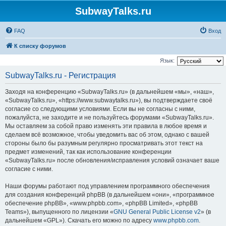
SubwayTalks.ru
FAQ
Вход
К списку форумов
Язык:
SubwayTalks.ru - Регистрация
Заходя на конференцию «SubwayTalks.ru» (в дальнейшем «мы», «наш»,
«SubwayTalks.ru», «https://www.subwaytalks.ru»), вы подтверждаете своё
согласие со следующими условиями. Если вы не согласны с ними,
пожалуйста, не заходите и не пользуйтесь форумами «SubwayTalks.ru».
Мы оставляем за собой право изменять эти правила в любое время и
сделаем всё возможное, чтобы уведомить вас об этом, однако с вашей
стороны было бы разумным регулярно просматривать этот текст на
предмет изменений, так как использование конференции
«SubwayTalks.ru» после обновления/исправления условий означает ваше
согласие с ними.
Наши форумы работают под управлением программного обеспечения
для создания конференций phpBB (в дальнейшем «они», «программное
обеспечение phpBB», «www.phpbb.com», «phpBB Limited», «phpBB
Teams»), выпущенного по лицензии «
GNU General Public License v2
» (в
дальнейшем «GPL»). Скачать его можно по адресу
www.phpbb.com
.