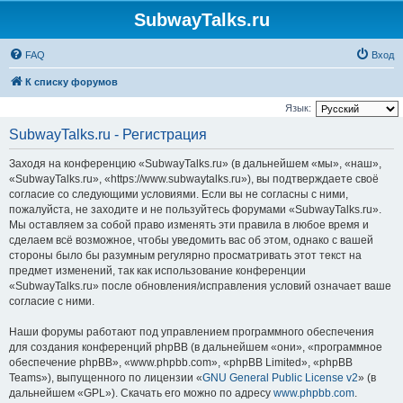
SubwayTalks.ru
FAQ
Вход
К списку форумов
Язык:
SubwayTalks.ru - Регистрация
Заходя на конференцию «SubwayTalks.ru» (в дальнейшем «мы», «наш»,
«SubwayTalks.ru», «https://www.subwaytalks.ru»), вы подтверждаете своё
согласие со следующими условиями. Если вы не согласны с ними,
пожалуйста, не заходите и не пользуйтесь форумами «SubwayTalks.ru».
Мы оставляем за собой право изменять эти правила в любое время и
сделаем всё возможное, чтобы уведомить вас об этом, однако с вашей
стороны было бы разумным регулярно просматривать этот текст на
предмет изменений, так как использование конференции
«SubwayTalks.ru» после обновления/исправления условий означает ваше
согласие с ними.
Наши форумы работают под управлением программного обеспечения
для создания конференций phpBB (в дальнейшем «они», «программное
обеспечение phpBB», «www.phpbb.com», «phpBB Limited», «phpBB
Teams»), выпущенного по лицензии «
GNU General Public License v2
» (в
дальнейшем «GPL»). Скачать его можно по адресу
www.phpbb.com
.