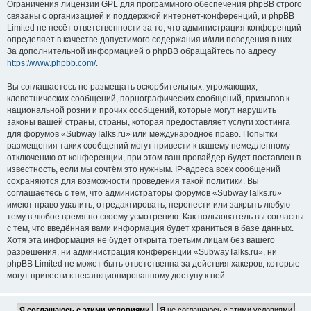
Ограничения лицензии GPL для программного обеспечения phpBB строго
связаны с организацией и поддержкой интернет-конференций, и phpBB
Limited не несёт ответственности за то, что администрация конференций
определяет в качестве допустимого содержания и/или поведения в них.
За дополнительной информацией о phpBB обращайтесь по адресу
https://www.phpbb.com/
.
Вы соглашаетесь не размещать оскорбительных, угрожающих,
клеветнических сообщений, порнографических сообщений, призывов к
национальной розни и прочих сообщений, которые могут нарушить
законы вашей страны, страны, которая предоставляет услуги хостинга
для форумов «SubwayTalks.ru» или международное право. Попытки
размещения таких сообщений могут привести к вашему немедленному
отключению от конференции, при этом ваш провайдер будет поставлен в
известность, если мы сочтём это нужным. IP-адреса всех сообщений
сохраняются для возможности проведения такой политики. Вы
соглашаетесь с тем, что администраторы форумов «SubwayTalks.ru»
имеют право удалить, отредактировать, перенести или закрыть любую
тему в любое время по своему усмотрению. Как пользователь вы согласны
с тем, что введённая вами информация будет храниться в базе данных.
Хотя эта информация не будет открыта третьим лицам без вашего
разрешения, ни администрация конференции «SubwayTalks.ru», ни
phpBB Limited не может быть ответственна за действия хакеров, которые
могут привести к несанкционированному доступу к ней.