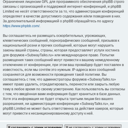
Ограничения лицензии GPL для программного обеспечения phpBB строго
связаны с организацией и поддержкой интернет-конференций, и phpBB
Limited не несёт ответственности за то, что администрация конференций
определяет в качестве допустимого содержания и/или поведения в них.
За дополнительной информацией о phpBB обращайтесь по адресу
https://www.phpbb.com/
.
Вы соглашаетесь не размещать оскорбительных, угрожающих,
клеветнических сообщений, порнографических сообщений, призывов к
национальной розни и прочих сообщений, которые могут нарушить
законы вашей страны, страны, которая предоставляет услуги хостинга
для форумов «SubwayTalks.ru» или международное право. Попытки
размещения таких сообщений могут привести к вашему немедленному
отключению от конференции, при этом ваш провайдер будет поставлен в
известность, если мы сочтём это нужным. IP-адреса всех сообщений
сохраняются для возможности проведения такой политики. Вы
соглашаетесь с тем, что администраторы форумов «SubwayTalks.ru»
имеют право удалить, отредактировать, перенести или закрыть любую
тему в любое время по своему усмотрению. Как пользователь вы согласны
с тем, что введённая вами информация будет храниться в базе данных.
Хотя эта информация не будет открыта третьим лицам без вашего
разрешения, ни администрация конференции «SubwayTalks.ru», ни
phpBB Limited не может быть ответственна за действия хакеров, которые
могут привести к несанкционированному доступу к ней.