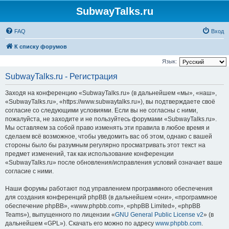
SubwayTalks.ru
FAQ
Вход
К списку форумов
Язык:
SubwayTalks.ru - Регистрация
Заходя на конференцию «SubwayTalks.ru» (в дальнейшем «мы», «наш»,
«SubwayTalks.ru», «https://www.subwaytalks.ru»), вы подтверждаете своё
согласие со следующими условиями. Если вы не согласны с ними,
пожалуйста, не заходите и не пользуйтесь форумами «SubwayTalks.ru».
Мы оставляем за собой право изменять эти правила в любое время и
сделаем всё возможное, чтобы уведомить вас об этом, однако с вашей
стороны было бы разумным регулярно просматривать этот текст на
предмет изменений, так как использование конференции
«SubwayTalks.ru» после обновления/исправления условий означает ваше
согласие с ними.
Наши форумы работают под управлением программного обеспечения
для создания конференций phpBB (в дальнейшем «они», «программное
обеспечение phpBB», «www.phpbb.com», «phpBB Limited», «phpBB
Teams»), выпущенного по лицензии «
GNU General Public License v2
» (в
дальнейшем «GPL»). Скачать его можно по адресу
www.phpbb.com
.