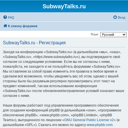
SubwayTalks.ru
FAQ
Вход
К списку форумов
Язык:
SubwayTalks.ru - Регистрация
Заходя на конференцию «SubwayTalks.ru» (в дальнейшем «мы», «наш»,
«SubwayTalks.ru», «https://www.subwaytalks.ru»), вы подтверждаете своё
согласие со следующими условиями. Если вы не согласны с ними,
пожалуйста, не заходите и не пользуйтесь форумами «SubwayTalks.ru».
Мы оставляем за собой право изменять эти правила в любое время и
сделаем всё возможное, чтобы уведомить вас об этом, однако с вашей
стороны было бы разумным регулярно просматривать этот текст на
предмет изменений, так как использование конференции
«SubwayTalks.ru» после обновления/исправления условий означает ваше
согласие с ними.
Наши форумы работают под управлением программного обеспечения
для создания конференций phpBB (в дальнейшем «они», «программное
обеспечение phpBB», «www.phpbb.com», «phpBB Limited», «phpBB
Teams»), выпущенного по лицензии «
GNU General Public License v2
» (в
дальнейшем «GPL»). Скачать его можно по адресу
www.phpbb.com
.