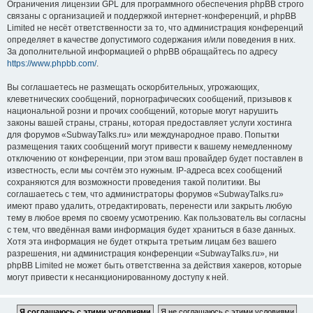
Ограничения лицензии GPL для программного обеспечения phpBB строго
связаны с организацией и поддержкой интернет-конференций, и phpBB
Limited не несёт ответственности за то, что администрация конференций
определяет в качестве допустимого содержания и/или поведения в них.
За дополнительной информацией о phpBB обращайтесь по адресу
https://www.phpbb.com/
.
Вы соглашаетесь не размещать оскорбительных, угрожающих,
клеветнических сообщений, порнографических сообщений, призывов к
национальной розни и прочих сообщений, которые могут нарушить
законы вашей страны, страны, которая предоставляет услуги хостинга
для форумов «SubwayTalks.ru» или международное право. Попытки
размещения таких сообщений могут привести к вашему немедленному
отключению от конференции, при этом ваш провайдер будет поставлен в
известность, если мы сочтём это нужным. IP-адреса всех сообщений
сохраняются для возможности проведения такой политики. Вы
соглашаетесь с тем, что администраторы форумов «SubwayTalks.ru»
имеют право удалить, отредактировать, перенести или закрыть любую
тему в любое время по своему усмотрению. Как пользователь вы согласны
с тем, что введённая вами информация будет храниться в базе данных.
Хотя эта информация не будет открыта третьим лицам без вашего
разрешения, ни администрация конференции «SubwayTalks.ru», ни
phpBB Limited не может быть ответственна за действия хакеров, которые
могут привести к несанкционированному доступу к ней.