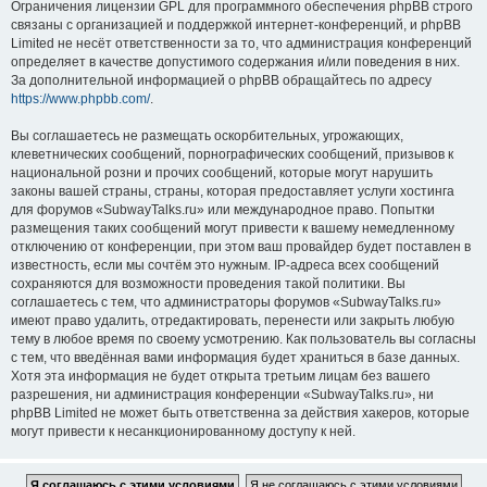
Ограничения лицензии GPL для программного обеспечения phpBB строго
связаны с организацией и поддержкой интернет-конференций, и phpBB
Limited не несёт ответственности за то, что администрация конференций
определяет в качестве допустимого содержания и/или поведения в них.
За дополнительной информацией о phpBB обращайтесь по адресу
https://www.phpbb.com/
.
Вы соглашаетесь не размещать оскорбительных, угрожающих,
клеветнических сообщений, порнографических сообщений, призывов к
национальной розни и прочих сообщений, которые могут нарушить
законы вашей страны, страны, которая предоставляет услуги хостинга
для форумов «SubwayTalks.ru» или международное право. Попытки
размещения таких сообщений могут привести к вашему немедленному
отключению от конференции, при этом ваш провайдер будет поставлен в
известность, если мы сочтём это нужным. IP-адреса всех сообщений
сохраняются для возможности проведения такой политики. Вы
соглашаетесь с тем, что администраторы форумов «SubwayTalks.ru»
имеют право удалить, отредактировать, перенести или закрыть любую
тему в любое время по своему усмотрению. Как пользователь вы согласны
с тем, что введённая вами информация будет храниться в базе данных.
Хотя эта информация не будет открыта третьим лицам без вашего
разрешения, ни администрация конференции «SubwayTalks.ru», ни
phpBB Limited не может быть ответственна за действия хакеров, которые
могут привести к несанкционированному доступу к ней.