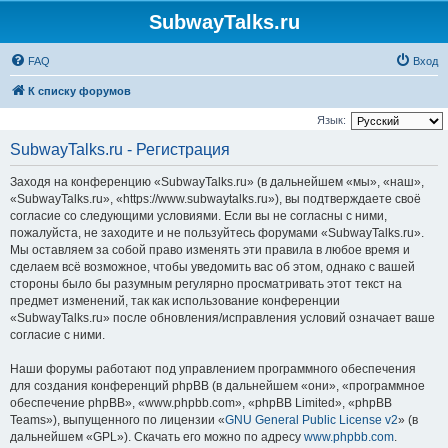
SubwayTalks.ru
FAQ
Вход
К списку форумов
Язык:
SubwayTalks.ru - Регистрация
Заходя на конференцию «SubwayTalks.ru» (в дальнейшем «мы», «наш»,
«SubwayTalks.ru», «https://www.subwaytalks.ru»), вы подтверждаете своё
согласие со следующими условиями. Если вы не согласны с ними,
пожалуйста, не заходите и не пользуйтесь форумами «SubwayTalks.ru».
Мы оставляем за собой право изменять эти правила в любое время и
сделаем всё возможное, чтобы уведомить вас об этом, однако с вашей
стороны было бы разумным регулярно просматривать этот текст на
предмет изменений, так как использование конференции
«SubwayTalks.ru» после обновления/исправления условий означает ваше
согласие с ними.
Наши форумы работают под управлением программного обеспечения
для создания конференций phpBB (в дальнейшем «они», «программное
обеспечение phpBB», «www.phpbb.com», «phpBB Limited», «phpBB
Teams»), выпущенного по лицензии «
GNU General Public License v2
» (в
дальнейшем «GPL»). Скачать его можно по адресу
www.phpbb.com
.