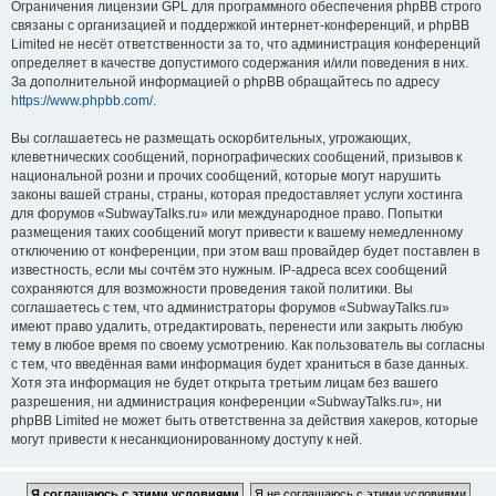
Ограничения лицензии GPL для программного обеспечения phpBB строго
связаны с организацией и поддержкой интернет-конференций, и phpBB
Limited не несёт ответственности за то, что администрация конференций
определяет в качестве допустимого содержания и/или поведения в них.
За дополнительной информацией о phpBB обращайтесь по адресу
https://www.phpbb.com/
.
Вы соглашаетесь не размещать оскорбительных, угрожающих,
клеветнических сообщений, порнографических сообщений, призывов к
национальной розни и прочих сообщений, которые могут нарушить
законы вашей страны, страны, которая предоставляет услуги хостинга
для форумов «SubwayTalks.ru» или международное право. Попытки
размещения таких сообщений могут привести к вашему немедленному
отключению от конференции, при этом ваш провайдер будет поставлен в
известность, если мы сочтём это нужным. IP-адреса всех сообщений
сохраняются для возможности проведения такой политики. Вы
соглашаетесь с тем, что администраторы форумов «SubwayTalks.ru»
имеют право удалить, отредактировать, перенести или закрыть любую
тему в любое время по своему усмотрению. Как пользователь вы согласны
с тем, что введённая вами информация будет храниться в базе данных.
Хотя эта информация не будет открыта третьим лицам без вашего
разрешения, ни администрация конференции «SubwayTalks.ru», ни
phpBB Limited не может быть ответственна за действия хакеров, которые
могут привести к несанкционированному доступу к ней.