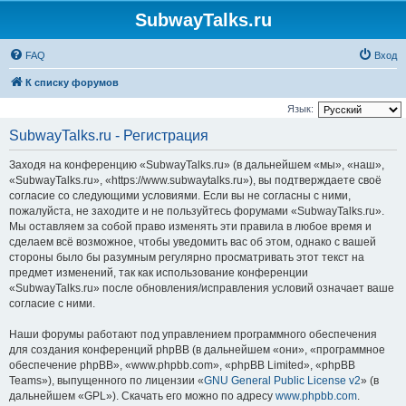
SubwayTalks.ru
FAQ
Вход
К списку форумов
Язык:
SubwayTalks.ru - Регистрация
Заходя на конференцию «SubwayTalks.ru» (в дальнейшем «мы», «наш»,
«SubwayTalks.ru», «https://www.subwaytalks.ru»), вы подтверждаете своё
согласие со следующими условиями. Если вы не согласны с ними,
пожалуйста, не заходите и не пользуйтесь форумами «SubwayTalks.ru».
Мы оставляем за собой право изменять эти правила в любое время и
сделаем всё возможное, чтобы уведомить вас об этом, однако с вашей
стороны было бы разумным регулярно просматривать этот текст на
предмет изменений, так как использование конференции
«SubwayTalks.ru» после обновления/исправления условий означает ваше
согласие с ними.
Наши форумы работают под управлением программного обеспечения
для создания конференций phpBB (в дальнейшем «они», «программное
обеспечение phpBB», «www.phpbb.com», «phpBB Limited», «phpBB
Teams»), выпущенного по лицензии «
GNU General Public License v2
» (в
дальнейшем «GPL»). Скачать его можно по адресу
www.phpbb.com
.