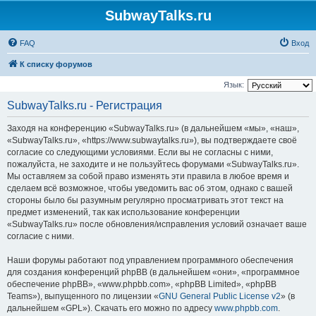
SubwayTalks.ru
FAQ
Вход
К списку форумов
Язык:
SubwayTalks.ru - Регистрация
Заходя на конференцию «SubwayTalks.ru» (в дальнейшем «мы», «наш»,
«SubwayTalks.ru», «https://www.subwaytalks.ru»), вы подтверждаете своё
согласие со следующими условиями. Если вы не согласны с ними,
пожалуйста, не заходите и не пользуйтесь форумами «SubwayTalks.ru».
Мы оставляем за собой право изменять эти правила в любое время и
сделаем всё возможное, чтобы уведомить вас об этом, однако с вашей
стороны было бы разумным регулярно просматривать этот текст на
предмет изменений, так как использование конференции
«SubwayTalks.ru» после обновления/исправления условий означает ваше
согласие с ними.
Наши форумы работают под управлением программного обеспечения
для создания конференций phpBB (в дальнейшем «они», «программное
обеспечение phpBB», «www.phpbb.com», «phpBB Limited», «phpBB
Teams»), выпущенного по лицензии «
GNU General Public License v2
» (в
дальнейшем «GPL»). Скачать его можно по адресу
www.phpbb.com
.