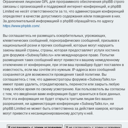
Ограничения лицензии GPL для программного обеспечения phpBB строго
связаны с организацией и поддержкой интернет-конференций, и phpBB
Limited не несёт ответственности за то, что администрация конференций
определяет в качестве допустимого содержания и/или поведения в них.
За дополнительной информацией о phpBB обращайтесь по адресу
https://www.phpbb.com/
.
Вы соглашаетесь не размещать оскорбительных, угрожающих,
клеветнических сообщений, порнографических сообщений, призывов к
национальной розни и прочих сообщений, которые могут нарушить
законы вашей страны, страны, которая предоставляет услуги хостинга
для форумов «SubwayTalks.ru» или международное право. Попытки
размещения таких сообщений могут привести к вашему немедленному
отключению от конференции, при этом ваш провайдер будет поставлен в
известность, если мы сочтём это нужным. IP-адреса всех сообщений
сохраняются для возможности проведения такой политики. Вы
соглашаетесь с тем, что администраторы форумов «SubwayTalks.ru»
имеют право удалить, отредактировать, перенести или закрыть любую
тему в любое время по своему усмотрению. Как пользователь вы согласны
с тем, что введённая вами информация будет храниться в базе данных.
Хотя эта информация не будет открыта третьим лицам без вашего
разрешения, ни администрация конференции «SubwayTalks.ru», ни
phpBB Limited не может быть ответственна за действия хакеров, которые
могут привести к несанкционированному доступу к ней.