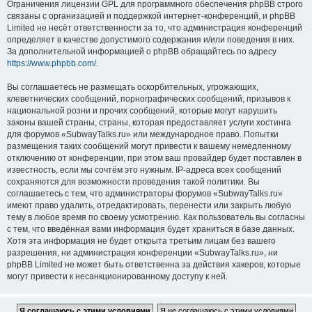
Ограничения лицензии GPL для программного обеспечения phpBB строго
связаны с организацией и поддержкой интернет-конференций, и phpBB
Limited не несёт ответственности за то, что администрация конференций
определяет в качестве допустимого содержания и/или поведения в них.
За дополнительной информацией о phpBB обращайтесь по адресу
https://www.phpbb.com/
.
Вы соглашаетесь не размещать оскорбительных, угрожающих,
клеветнических сообщений, порнографических сообщений, призывов к
национальной розни и прочих сообщений, которые могут нарушить
законы вашей страны, страны, которая предоставляет услуги хостинга
для форумов «SubwayTalks.ru» или международное право. Попытки
размещения таких сообщений могут привести к вашему немедленному
отключению от конференции, при этом ваш провайдер будет поставлен в
известность, если мы сочтём это нужным. IP-адреса всех сообщений
сохраняются для возможности проведения такой политики. Вы
соглашаетесь с тем, что администраторы форумов «SubwayTalks.ru»
имеют право удалить, отредактировать, перенести или закрыть любую
тему в любое время по своему усмотрению. Как пользователь вы согласны
с тем, что введённая вами информация будет храниться в базе данных.
Хотя эта информация не будет открыта третьим лицам без вашего
разрешения, ни администрация конференции «SubwayTalks.ru», ни
phpBB Limited не может быть ответственна за действия хакеров, которые
могут привести к несанкционированному доступу к ней.