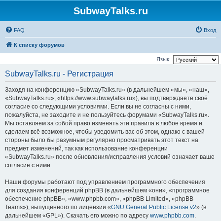
SubwayTalks.ru
FAQ
Вход
К списку форумов
Язык:
SubwayTalks.ru - Регистрация
Заходя на конференцию «SubwayTalks.ru» (в дальнейшем «мы», «наш»,
«SubwayTalks.ru», «https://www.subwaytalks.ru»), вы подтверждаете своё
согласие со следующими условиями. Если вы не согласны с ними,
пожалуйста, не заходите и не пользуйтесь форумами «SubwayTalks.ru».
Мы оставляем за собой право изменять эти правила в любое время и
сделаем всё возможное, чтобы уведомить вас об этом, однако с вашей
стороны было бы разумным регулярно просматривать этот текст на
предмет изменений, так как использование конференции
«SubwayTalks.ru» после обновления/исправления условий означает ваше
согласие с ними.
Наши форумы работают под управлением программного обеспечения
для создания конференций phpBB (в дальнейшем «они», «программное
обеспечение phpBB», «www.phpbb.com», «phpBB Limited», «phpBB
Teams»), выпущенного по лицензии «
GNU General Public License v2
» (в
дальнейшем «GPL»). Скачать его можно по адресу
www.phpbb.com
.