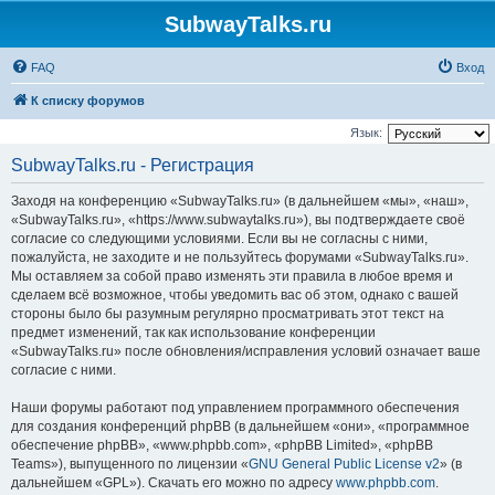
SubwayTalks.ru
FAQ
Вход
К списку форумов
Язык:
SubwayTalks.ru - Регистрация
Заходя на конференцию «SubwayTalks.ru» (в дальнейшем «мы», «наш»,
«SubwayTalks.ru», «https://www.subwaytalks.ru»), вы подтверждаете своё
согласие со следующими условиями. Если вы не согласны с ними,
пожалуйста, не заходите и не пользуйтесь форумами «SubwayTalks.ru».
Мы оставляем за собой право изменять эти правила в любое время и
сделаем всё возможное, чтобы уведомить вас об этом, однако с вашей
стороны было бы разумным регулярно просматривать этот текст на
предмет изменений, так как использование конференции
«SubwayTalks.ru» после обновления/исправления условий означает ваше
согласие с ними.
Наши форумы работают под управлением программного обеспечения
для создания конференций phpBB (в дальнейшем «они», «программное
обеспечение phpBB», «www.phpbb.com», «phpBB Limited», «phpBB
Teams»), выпущенного по лицензии «
GNU General Public License v2
» (в
дальнейшем «GPL»). Скачать его можно по адресу
www.phpbb.com
.