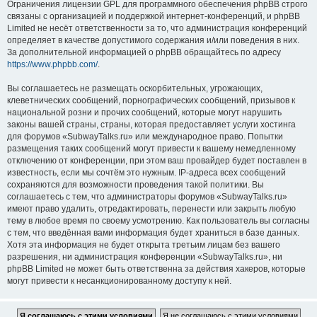
Ограничения лицензии GPL для программного обеспечения phpBB строго
связаны с организацией и поддержкой интернет-конференций, и phpBB
Limited не несёт ответственности за то, что администрация конференций
определяет в качестве допустимого содержания и/или поведения в них.
За дополнительной информацией о phpBB обращайтесь по адресу
https://www.phpbb.com/
.
Вы соглашаетесь не размещать оскорбительных, угрожающих,
клеветнических сообщений, порнографических сообщений, призывов к
национальной розни и прочих сообщений, которые могут нарушить
законы вашей страны, страны, которая предоставляет услуги хостинга
для форумов «SubwayTalks.ru» или международное право. Попытки
размещения таких сообщений могут привести к вашему немедленному
отключению от конференции, при этом ваш провайдер будет поставлен в
известность, если мы сочтём это нужным. IP-адреса всех сообщений
сохраняются для возможности проведения такой политики. Вы
соглашаетесь с тем, что администраторы форумов «SubwayTalks.ru»
имеют право удалить, отредактировать, перенести или закрыть любую
тему в любое время по своему усмотрению. Как пользователь вы согласны
с тем, что введённая вами информация будет храниться в базе данных.
Хотя эта информация не будет открыта третьим лицам без вашего
разрешения, ни администрация конференции «SubwayTalks.ru», ни
phpBB Limited не может быть ответственна за действия хакеров, которые
могут привести к несанкционированному доступу к ней.