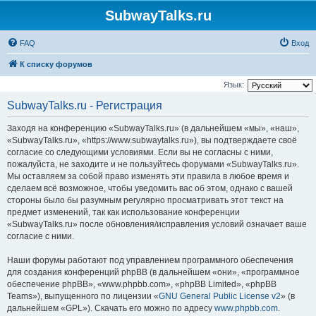
SubwayTalks.ru
FAQ
Вход
К списку форумов
Язык:
SubwayTalks.ru - Регистрация
Заходя на конференцию «SubwayTalks.ru» (в дальнейшем «мы», «наш»,
«SubwayTalks.ru», «https://www.subwaytalks.ru»), вы подтверждаете своё
согласие со следующими условиями. Если вы не согласны с ними,
пожалуйста, не заходите и не пользуйтесь форумами «SubwayTalks.ru».
Мы оставляем за собой право изменять эти правила в любое время и
сделаем всё возможное, чтобы уведомить вас об этом, однако с вашей
стороны было бы разумным регулярно просматривать этот текст на
предмет изменений, так как использование конференции
«SubwayTalks.ru» после обновления/исправления условий означает ваше
согласие с ними.
Наши форумы работают под управлением программного обеспечения
для создания конференций phpBB (в дальнейшем «они», «программное
обеспечение phpBB», «www.phpbb.com», «phpBB Limited», «phpBB
Teams»), выпущенного по лицензии «
GNU General Public License v2
» (в
дальнейшем «GPL»). Скачать его можно по адресу
www.phpbb.com
.