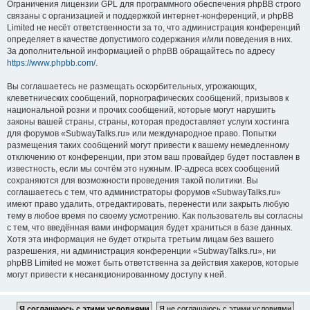
Ограничения лицензии GPL для программного обеспечения phpBB строго
связаны с организацией и поддержкой интернет-конференций, и phpBB
Limited не несёт ответственности за то, что администрация конференций
определяет в качестве допустимого содержания и/или поведения в них.
За дополнительной информацией о phpBB обращайтесь по адресу
https://www.phpbb.com/
.
Вы соглашаетесь не размещать оскорбительных, угрожающих,
клеветнических сообщений, порнографических сообщений, призывов к
национальной розни и прочих сообщений, которые могут нарушить
законы вашей страны, страны, которая предоставляет услуги хостинга
для форумов «SubwayTalks.ru» или международное право. Попытки
размещения таких сообщений могут привести к вашему немедленному
отключению от конференции, при этом ваш провайдер будет поставлен в
известность, если мы сочтём это нужным. IP-адреса всех сообщений
сохраняются для возможности проведения такой политики. Вы
соглашаетесь с тем, что администраторы форумов «SubwayTalks.ru»
имеют право удалить, отредактировать, перенести или закрыть любую
тему в любое время по своему усмотрению. Как пользователь вы согласны
с тем, что введённая вами информация будет храниться в базе данных.
Хотя эта информация не будет открыта третьим лицам без вашего
разрешения, ни администрация конференции «SubwayTalks.ru», ни
phpBB Limited не может быть ответственна за действия хакеров, которые
могут привести к несанкционированному доступу к ней.