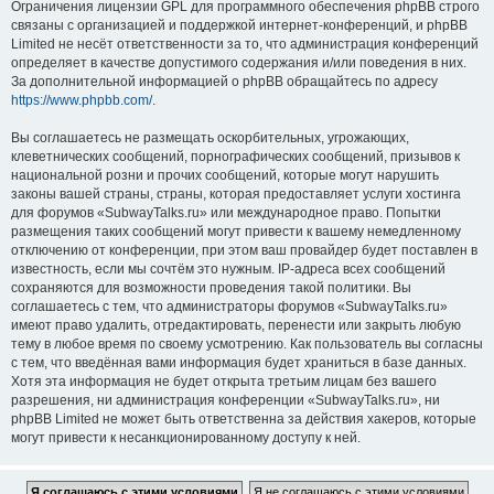
Ограничения лицензии GPL для программного обеспечения phpBB строго
связаны с организацией и поддержкой интернет-конференций, и phpBB
Limited не несёт ответственности за то, что администрация конференций
определяет в качестве допустимого содержания и/или поведения в них.
За дополнительной информацией о phpBB обращайтесь по адресу
https://www.phpbb.com/
.
Вы соглашаетесь не размещать оскорбительных, угрожающих,
клеветнических сообщений, порнографических сообщений, призывов к
национальной розни и прочих сообщений, которые могут нарушить
законы вашей страны, страны, которая предоставляет услуги хостинга
для форумов «SubwayTalks.ru» или международное право. Попытки
размещения таких сообщений могут привести к вашему немедленному
отключению от конференции, при этом ваш провайдер будет поставлен в
известность, если мы сочтём это нужным. IP-адреса всех сообщений
сохраняются для возможности проведения такой политики. Вы
соглашаетесь с тем, что администраторы форумов «SubwayTalks.ru»
имеют право удалить, отредактировать, перенести или закрыть любую
тему в любое время по своему усмотрению. Как пользователь вы согласны
с тем, что введённая вами информация будет храниться в базе данных.
Хотя эта информация не будет открыта третьим лицам без вашего
разрешения, ни администрация конференции «SubwayTalks.ru», ни
phpBB Limited не может быть ответственна за действия хакеров, которые
могут привести к несанкционированному доступу к ней.