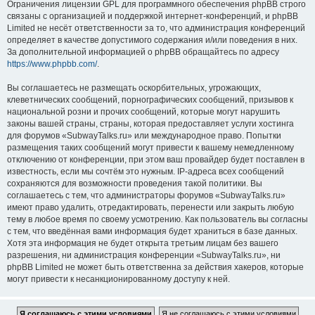
Ограничения лицензии GPL для программного обеспечения phpBB строго
связаны с организацией и поддержкой интернет-конференций, и phpBB
Limited не несёт ответственности за то, что администрация конференций
определяет в качестве допустимого содержания и/или поведения в них.
За дополнительной информацией о phpBB обращайтесь по адресу
https://www.phpbb.com/
.
Вы соглашаетесь не размещать оскорбительных, угрожающих,
клеветнических сообщений, порнографических сообщений, призывов к
национальной розни и прочих сообщений, которые могут нарушить
законы вашей страны, страны, которая предоставляет услуги хостинга
для форумов «SubwayTalks.ru» или международное право. Попытки
размещения таких сообщений могут привести к вашему немедленному
отключению от конференции, при этом ваш провайдер будет поставлен в
известность, если мы сочтём это нужным. IP-адреса всех сообщений
сохраняются для возможности проведения такой политики. Вы
соглашаетесь с тем, что администраторы форумов «SubwayTalks.ru»
имеют право удалить, отредактировать, перенести или закрыть любую
тему в любое время по своему усмотрению. Как пользователь вы согласны
с тем, что введённая вами информация будет храниться в базе данных.
Хотя эта информация не будет открыта третьим лицам без вашего
разрешения, ни администрация конференции «SubwayTalks.ru», ни
phpBB Limited не может быть ответственна за действия хакеров, которые
могут привести к несанкционированному доступу к ней.