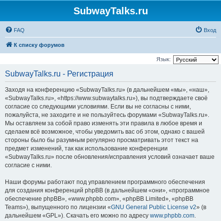
SubwayTalks.ru
FAQ
Вход
К списку форумов
Язык:
SubwayTalks.ru - Регистрация
Заходя на конференцию «SubwayTalks.ru» (в дальнейшем «мы», «наш»,
«SubwayTalks.ru», «https://www.subwaytalks.ru»), вы подтверждаете своё
согласие со следующими условиями. Если вы не согласны с ними,
пожалуйста, не заходите и не пользуйтесь форумами «SubwayTalks.ru».
Мы оставляем за собой право изменять эти правила в любое время и
сделаем всё возможное, чтобы уведомить вас об этом, однако с вашей
стороны было бы разумным регулярно просматривать этот текст на
предмет изменений, так как использование конференции
«SubwayTalks.ru» после обновления/исправления условий означает ваше
согласие с ними.
Наши форумы работают под управлением программного обеспечения
для создания конференций phpBB (в дальнейшем «они», «программное
обеспечение phpBB», «www.phpbb.com», «phpBB Limited», «phpBB
Teams»), выпущенного по лицензии «
GNU General Public License v2
» (в
дальнейшем «GPL»). Скачать его можно по адресу
www.phpbb.com
.