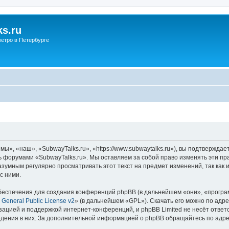
s.ru
етро в Петербурге
ы», «наш», «SubwayTalks.ru», «https://www.subwaytalks.ru»), вы подтверждае
сь форумами «SubwayTalks.ru». Мы оставляем за собой право изменять эти пр
азумным регулярно просматривать этот текст на предмет изменений, так как
с ними.
еспечения для создания конференций phpBB (в дальнейшем «они», «програ
General Public License v2
» (в дальнейшем «GPL»). Скачать его можно по адр
зацией и поддержкой интернет-конференций, и phpBB Limited не несёт ответ
ведения в них. За дополнительной информацией о phpBB обращайтесь по адр