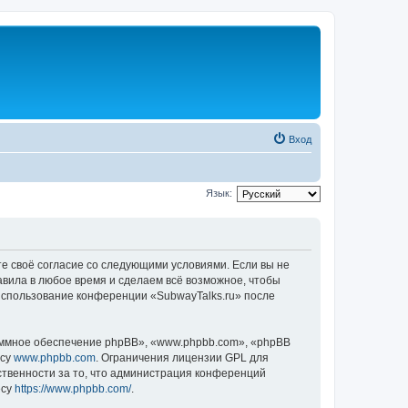
Вход
Язык:
те своё согласие со следующими условиями. Если вы не
авила в любое время и сделаем всё возможное, чтобы
 использование конференции «SubwayTalks.ru» после
ммное обеспечение phpBB», «www.phpbb.com», «phpBB
есу
www.phpbb.com
. Ограничения лицензии GPL для
ственности за то, что администрация конференций
есу
https://www.phpbb.com/
.