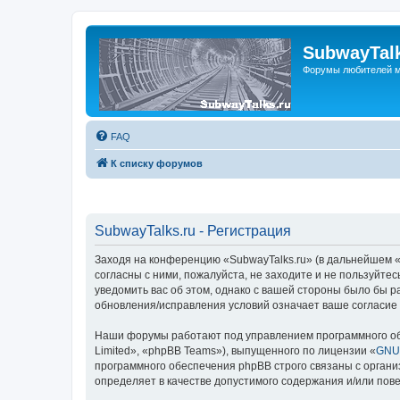
SubwayTalk
Форумы любителей м
FAQ
К списку форумов
SubwayTalks.ru - Регистрация
Заходя на конференцию «SubwayTalks.ru» (в дальнейшем «м
согласны с ними, пожалуйста, не заходите и не пользуйте
уведомить вас об этом, однако с вашей стороны было бы р
обновления/исправления условий означает ваше согласие 
Наши форумы работают под управлением программного об
Limited», «phpBB Teams»), выпущенного по лицензии «
GNU 
программного обеспечения phpBB строго связаны с органи
определяет в качестве допустимого содержания и/или по