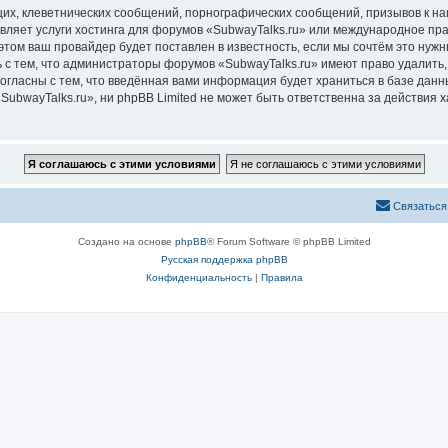
их, клеветнических сообщений, порнографических сообщений, призывов к на
вляет услуги хостинга для форумов «SubwayTalks.ru» или международное пр
том ваш провайдер будет поставлен в известность, если мы сочтём это нужн
 с тем, что администраторы форумов «SubwayTalks.ru» имеют право удалить,
согласны с тем, что введённая вами информация будет храниться в базе дан
bwayTalks.ru», ни phpBB Limited не может быть ответственна за действия х
Связаться
Создано на основе
phpBB
® Forum Software © phpBB Limited
Русская поддержка phpBB
Конфиденциальность
|
Правила