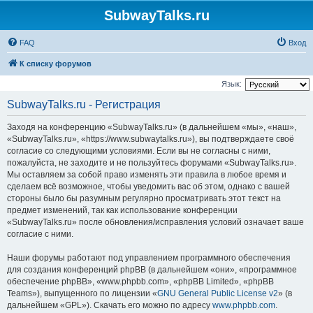
SubwayTalks.ru
FAQ
Вход
К списку форумов
Язык:
SubwayTalks.ru - Регистрация
Заходя на конференцию «SubwayTalks.ru» (в дальнейшем «мы», «наш»,
«SubwayTalks.ru», «https://www.subwaytalks.ru»), вы подтверждаете своё
согласие со следующими условиями. Если вы не согласны с ними,
пожалуйста, не заходите и не пользуйтесь форумами «SubwayTalks.ru».
Мы оставляем за собой право изменять эти правила в любое время и
сделаем всё возможное, чтобы уведомить вас об этом, однако с вашей
стороны было бы разумным регулярно просматривать этот текст на
предмет изменений, так как использование конференции
«SubwayTalks.ru» после обновления/исправления условий означает ваше
согласие с ними.
Наши форумы работают под управлением программного обеспечения
для создания конференций phpBB (в дальнейшем «они», «программное
обеспечение phpBB», «www.phpbb.com», «phpBB Limited», «phpBB
Teams»), выпущенного по лицензии «
GNU General Public License v2
» (в
дальнейшем «GPL»). Скачать его можно по адресу
www.phpbb.com
.