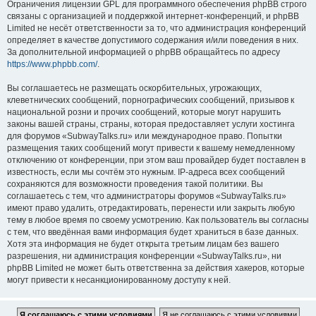
Ограничения лицензии GPL для программного обеспечения phpBB строго
связаны с организацией и поддержкой интернет-конференций, и phpBB
Limited не несёт ответственности за то, что администрация конференций
определяет в качестве допустимого содержания и/или поведения в них.
За дополнительной информацией о phpBB обращайтесь по адресу
https://www.phpbb.com/
.
Вы соглашаетесь не размещать оскорбительных, угрожающих,
клеветнических сообщений, порнографических сообщений, призывов к
национальной розни и прочих сообщений, которые могут нарушить
законы вашей страны, страны, которая предоставляет услуги хостинга
для форумов «SubwayTalks.ru» или международное право. Попытки
размещения таких сообщений могут привести к вашему немедленному
отключению от конференции, при этом ваш провайдер будет поставлен в
известность, если мы сочтём это нужным. IP-адреса всех сообщений
сохраняются для возможности проведения такой политики. Вы
соглашаетесь с тем, что администраторы форумов «SubwayTalks.ru»
имеют право удалить, отредактировать, перенести или закрыть любую
тему в любое время по своему усмотрению. Как пользователь вы согласны
с тем, что введённая вами информация будет храниться в базе данных.
Хотя эта информация не будет открыта третьим лицам без вашего
разрешения, ни администрация конференции «SubwayTalks.ru», ни
phpBB Limited не может быть ответственна за действия хакеров, которые
могут привести к несанкционированному доступу к ней.