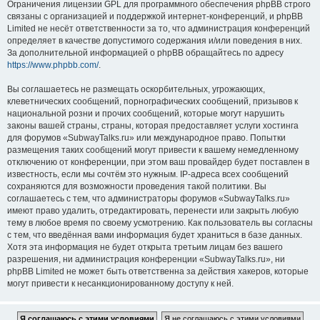
Ограничения лицензии GPL для программного обеспечения phpBB строго
связаны с организацией и поддержкой интернет-конференций, и phpBB
Limited не несёт ответственности за то, что администрация конференций
определяет в качестве допустимого содержания и/или поведения в них.
За дополнительной информацией о phpBB обращайтесь по адресу
https://www.phpbb.com/
.
Вы соглашаетесь не размещать оскорбительных, угрожающих,
клеветнических сообщений, порнографических сообщений, призывов к
национальной розни и прочих сообщений, которые могут нарушить
законы вашей страны, страны, которая предоставляет услуги хостинга
для форумов «SubwayTalks.ru» или международное право. Попытки
размещения таких сообщений могут привести к вашему немедленному
отключению от конференции, при этом ваш провайдер будет поставлен в
известность, если мы сочтём это нужным. IP-адреса всех сообщений
сохраняются для возможности проведения такой политики. Вы
соглашаетесь с тем, что администраторы форумов «SubwayTalks.ru»
имеют право удалить, отредактировать, перенести или закрыть любую
тему в любое время по своему усмотрению. Как пользователь вы согласны
с тем, что введённая вами информация будет храниться в базе данных.
Хотя эта информация не будет открыта третьим лицам без вашего
разрешения, ни администрация конференции «SubwayTalks.ru», ни
phpBB Limited не может быть ответственна за действия хакеров, которые
могут привести к несанкционированному доступу к ней.