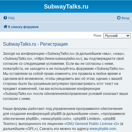
SubwayTalks.ru
FAQ
Вход
К списку форумов
Язык:
SubwayTalks.ru - Регистрация
Заходя на конференцию «SubwayTalks.ru» (в дальнейшем «мы», «наш»,
«SubwayTalks.ru», «https://www.subwaytalks.ru»), вы подтверждаете своё
согласие со следующими условиями. Если вы не согласны с ними,
пожалуйста, не заходите и не пользуйтесь форумами «SubwayTalks.ru».
Мы оставляем за собой право изменять эти правила в любое время и
сделаем всё возможное, чтобы уведомить вас об этом, однако с вашей
стороны было бы разумным регулярно просматривать этот текст на
предмет изменений, так как использование конференции
«SubwayTalks.ru» после обновления/исправления условий означает ваше
согласие с ними.
Наши форумы работают под управлением программного обеспечения
для создания конференций phpBB (в дальнейшем «они», «программное
обеспечение phpBB», «www.phpbb.com», «phpBB Limited», «phpBB
Teams»), выпущенного по лицензии «
GNU General Public License v2
» (в
дальнейшем «GPL»). Скачать его можно по адресу
www.phpbb.com
.