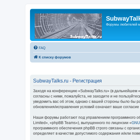
SubwayTalk
Форумы любителей м
FAQ
К списку форумов
SubwayTalks.ru - Регистрация
Заходя на конференцию «SubwayTalks.ru» (в дальнейшем «м
согласны с ними, пожалуйста, не заходите и не пользуйте
уведомить вас об этом, однако с вашей стороны было бы р
обновления/исправления условий означает ваше согласие 
Наши форумы работают под управлением программного об
Limited», «phpBB Teams»), выпущенного по лицензии «
GNU 
программного обеспечения phpBB строго связаны с органи
определяет в качестве допустимого содержания и/или по