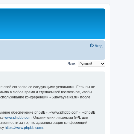
Вход
Язык:
те своё согласие со следующими условиями. Если вы не
авила в любое время и сделаем всё возможное, чтобы
 использование конференции «SubwayTalks.ru» после
ммное обеспечение phpBB», «www.phpbb.com», «phpBB
есу
www.phpbb.com
. Ограничения лицензии GPL для
ственности за то, что администрация конференций
есу
https://www.phpbb.com/
.