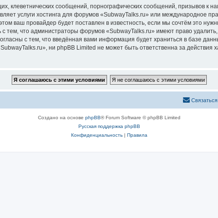
их, клеветнических сообщений, порнографических сообщений, призывов к на
вляет услуги хостинга для форумов «SubwayTalks.ru» или международное пр
том ваш провайдер будет поставлен в известность, если мы сочтём это нужн
 с тем, что администраторы форумов «SubwayTalks.ru» имеют право удалить,
согласны с тем, что введённая вами информация будет храниться в базе дан
bwayTalks.ru», ни phpBB Limited не может быть ответственна за действия х
Связаться
Создано на основе
phpBB
® Forum Software © phpBB Limited
Русская поддержка phpBB
Конфиденциальность
|
Правила