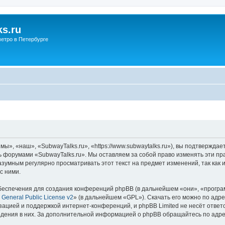
s.ru
етро в Петербурге
ы», «наш», «SubwayTalks.ru», «https://www.subwaytalks.ru»), вы подтверждае
сь форумами «SubwayTalks.ru». Мы оставляем за собой право изменять эти пр
азумным регулярно просматривать этот текст на предмет изменений, так как
с ними.
еспечения для создания конференций phpBB (в дальнейшем «они», «програ
General Public License v2
» (в дальнейшем «GPL»). Скачать его можно по адр
зацией и поддержкой интернет-конференций, и phpBB Limited не несёт ответ
ведения в них. За дополнительной информацией о phpBB обращайтесь по адр