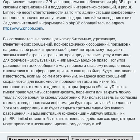
Ограничения лицензии GPL для программного обеспечения phpBB строго
связаны с организацией и поддержкой интернет-конференций, и phpBB
Limited не несёт ответственности за то, что администрация конференций
определяет в качестве допустимого содержания и/или поведения в них.
За дополнительной информацией о phpBB обращайтесь по адресу
https://www.phpbb.com/
.
Вы соглашаетесь не размещать оскорбительных, угрожающих,
клеветнических сообщений, порнографических сообщений, призывов к
национальной розни и прочих сообщений, которые могут нарушить
законы вашей страны, страны, которая предоставляет услуги хостинга
для форумов «SubwayTalks.ru» или международное право. Попытки
размещения таких сообщений могут привести к вашему немедленному
отключению от конференции, при этом ваш провайдер будет поставлен в
известность, если мы сочтём это нужным. IP-адреса всех сообщений
сохраняются для возможности проведения такой политики. Вы
соглашаетесь с тем, что администраторы форумов «SubwayTalks.ru»
имеют право удалить, отредактировать, перенести или закрыть любую
тему в любое время по своему усмотрению. Как пользователь вы согласны
с тем, что введённая вами информация будет храниться в базе данных.
Хотя эта информация не будет открыта третьим лицам без вашего
разрешения, ни администрация конференции «SubwayTalks.ru», ни
phpBB Limited не может быть ответственна за действия хакеров, которые
могут привести к несанкционированному доступу к ней.