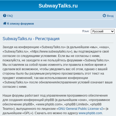
SubwayTalks.ru
FAQ
Вход
К списку форумов
Язык:
SubwayTalks.ru - Регистрация
Заходя на конференцию «SubwayTalks.ru» (в дальнейшем «мы», «наш»,
«SubwayTalks.ru», «https://www.subwaytalks.ru»), вы подтверждаете своё
согласие со следующими условиями. Если вы не согласны с ними,
пожалуйста, не заходите и не пользуйтесь форумами «SubwayTalks.ru».
Мы оставляем за собой право изменять эти правила в любое время и
сделаем всё возможное, чтобы уведомить вас об этом, однако с вашей
стороны было бы разумным регулярно просматривать этот текст на
предмет изменений, так как использование конференции
«SubwayTalks.ru» после обновления/исправления условий означает ваше
согласие с ними.
Наши форумы работают под управлением программного обеспечения
для создания конференций phpBB (в дальнейшем «они», «программное
обеспечение phpBB», «www.phpbb.com», «phpBB Limited», «phpBB
Teams»), выпущенного по лицензии «
GNU General Public License v2
» (в
дальнейшем «GPL»). Скачать его можно по адресу
www.phpbb.com
.