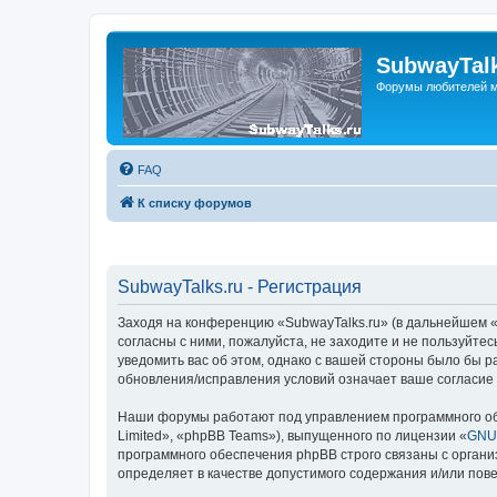
SubwayTalk
Форумы любителей м
FAQ
К списку форумов
SubwayTalks.ru - Регистрация
Заходя на конференцию «SubwayTalks.ru» (в дальнейшем «м
согласны с ними, пожалуйста, не заходите и не пользуйте
уведомить вас об этом, однако с вашей стороны было бы р
обновления/исправления условий означает ваше согласие 
Наши форумы работают под управлением программного об
Limited», «phpBB Teams»), выпущенного по лицензии «
GNU 
программного обеспечения phpBB строго связаны с органи
определяет в качестве допустимого содержания и/или по