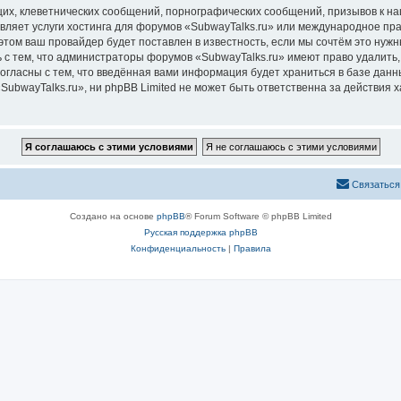
их, клеветнических сообщений, порнографических сообщений, призывов к на
вляет услуги хостинга для форумов «SubwayTalks.ru» или международное пр
том ваш провайдер будет поставлен в известность, если мы сочтём это нужн
 с тем, что администраторы форумов «SubwayTalks.ru» имеют право удалить,
согласны с тем, что введённая вами информация будет храниться в базе дан
bwayTalks.ru», ни phpBB Limited не может быть ответственна за действия х
Связаться
Создано на основе
phpBB
® Forum Software © phpBB Limited
Русская поддержка phpBB
Конфиденциальность
|
Правила