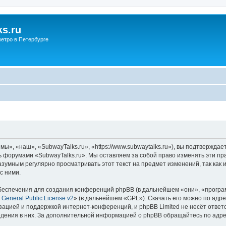
s.ru
етро в Петербурге
ы», «наш», «SubwayTalks.ru», «https://www.subwaytalks.ru»), вы подтверждае
сь форумами «SubwayTalks.ru». Мы оставляем за собой право изменять эти пр
азумным регулярно просматривать этот текст на предмет изменений, так как
с ними.
еспечения для создания конференций phpBB (в дальнейшем «они», «програ
General Public License v2
» (в дальнейшем «GPL»). Скачать его можно по адр
зацией и поддержкой интернет-конференций, и phpBB Limited не несёт ответ
ведения в них. За дополнительной информацией о phpBB обращайтесь по адр