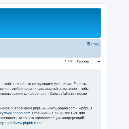
Вход
Язык:
те своё согласие со следующими условиями. Если вы не
авила в любое время и сделаем всё возможное, чтобы
 использование конференции «SubwayTalks.ru» после
ммное обеспечение phpBB», «www.phpbb.com», «phpBB
есу
www.phpbb.com
. Ограничения лицензии GPL для
ственности за то, что администрация конференций
есу
https://www.phpbb.com/
.