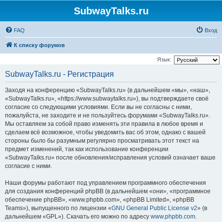
SubwayTalks.ru
FAQ
Вход
К списку форумов
Язык:
SubwayTalks.ru - Регистрация
Заходя на конференцию «SubwayTalks.ru» (в дальнейшем «мы», «наш»,
«SubwayTalks.ru», «https://www.subwaytalks.ru»), вы подтверждаете своё
согласие со следующими условиями. Если вы не согласны с ними,
пожалуйста, не заходите и не пользуйтесь форумами «SubwayTalks.ru».
Мы оставляем за собой право изменять эти правила в любое время и
сделаем всё возможное, чтобы уведомить вас об этом, однако с вашей
стороны было бы разумным регулярно просматривать этот текст на
предмет изменений, так как использование конференции
«SubwayTalks.ru» после обновления/исправления условий означает ваше
согласие с ними.
Наши форумы работают под управлением программного обеспечения
для создания конференций phpBB (в дальнейшем «они», «программное
обеспечение phpBB», «www.phpbb.com», «phpBB Limited», «phpBB
Teams»), выпущенного по лицензии «
GNU General Public License v2
» (в
дальнейшем «GPL»). Скачать его можно по адресу
www.phpbb.com
.