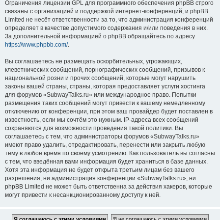
Ограничения лицензии GPL для программного обеспечения phpBB строго
связаны с организацией и поддержкой интернет-конференций, и phpBB
Limited не несёт ответственности за то, что администрация конференций
определяет в качестве допустимого содержания и/или поведения в них.
За дополнительной информацией о phpBB обращайтесь по адресу
https://www.phpbb.com/
.
Вы соглашаетесь не размещать оскорбительных, угрожающих,
клеветнических сообщений, порнографических сообщений, призывов к
национальной розни и прочих сообщений, которые могут нарушить
законы вашей страны, страны, которая предоставляет услуги хостинга
для форумов «SubwayTalks.ru» или международное право. Попытки
размещения таких сообщений могут привести к вашему немедленному
отключению от конференции, при этом ваш провайдер будет поставлен в
известность, если мы сочтём это нужным. IP-адреса всех сообщений
сохраняются для возможности проведения такой политики. Вы
соглашаетесь с тем, что администраторы форумов «SubwayTalks.ru»
имеют право удалить, отредактировать, перенести или закрыть любую
тему в любое время по своему усмотрению. Как пользователь вы согласны
с тем, что введённая вами информация будет храниться в базе данных.
Хотя эта информация не будет открыта третьим лицам без вашего
разрешения, ни администрация конференции «SubwayTalks.ru», ни
phpBB Limited не может быть ответственна за действия хакеров, которые
могут привести к несанкционированному доступу к ней.