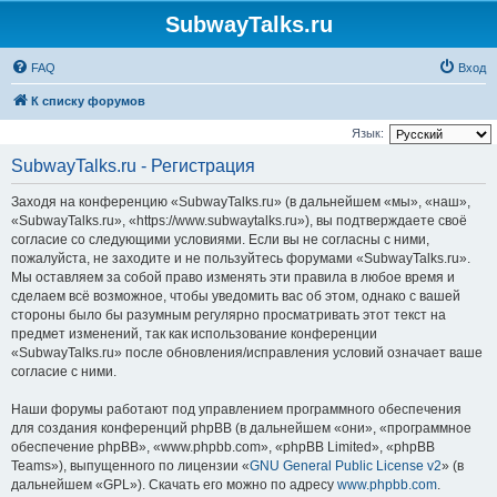
SubwayTalks.ru
FAQ
Вход
К списку форумов
Язык:
SubwayTalks.ru - Регистрация
Заходя на конференцию «SubwayTalks.ru» (в дальнейшем «мы», «наш»,
«SubwayTalks.ru», «https://www.subwaytalks.ru»), вы подтверждаете своё
согласие со следующими условиями. Если вы не согласны с ними,
пожалуйста, не заходите и не пользуйтесь форумами «SubwayTalks.ru».
Мы оставляем за собой право изменять эти правила в любое время и
сделаем всё возможное, чтобы уведомить вас об этом, однако с вашей
стороны было бы разумным регулярно просматривать этот текст на
предмет изменений, так как использование конференции
«SubwayTalks.ru» после обновления/исправления условий означает ваше
согласие с ними.
Наши форумы работают под управлением программного обеспечения
для создания конференций phpBB (в дальнейшем «они», «программное
обеспечение phpBB», «www.phpbb.com», «phpBB Limited», «phpBB
Teams»), выпущенного по лицензии «
GNU General Public License v2
» (в
дальнейшем «GPL»). Скачать его можно по адресу
www.phpbb.com
.