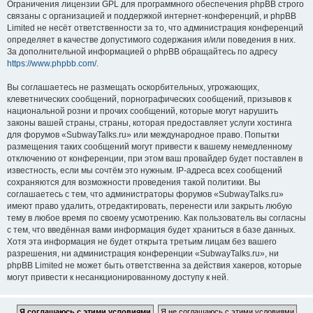
Ограничения лицензии GPL для программного обеспечения phpBB строго
связаны с организацией и поддержкой интернет-конференций, и phpBB
Limited не несёт ответственности за то, что администрация конференций
определяет в качестве допустимого содержания и/или поведения в них.
За дополнительной информацией о phpBB обращайтесь по адресу
https://www.phpbb.com/
.
Вы соглашаетесь не размещать оскорбительных, угрожающих,
клеветнических сообщений, порнографических сообщений, призывов к
национальной розни и прочих сообщений, которые могут нарушить
законы вашей страны, страны, которая предоставляет услуги хостинга
для форумов «SubwayTalks.ru» или международное право. Попытки
размещения таких сообщений могут привести к вашему немедленному
отключению от конференции, при этом ваш провайдер будет поставлен в
известность, если мы сочтём это нужным. IP-адреса всех сообщений
сохраняются для возможности проведения такой политики. Вы
соглашаетесь с тем, что администраторы форумов «SubwayTalks.ru»
имеют право удалить, отредактировать, перенести или закрыть любую
тему в любое время по своему усмотрению. Как пользователь вы согласны
с тем, что введённая вами информация будет храниться в базе данных.
Хотя эта информация не будет открыта третьим лицам без вашего
разрешения, ни администрация конференции «SubwayTalks.ru», ни
phpBB Limited не может быть ответственна за действия хакеров, которые
могут привести к несанкционированному доступу к ней.