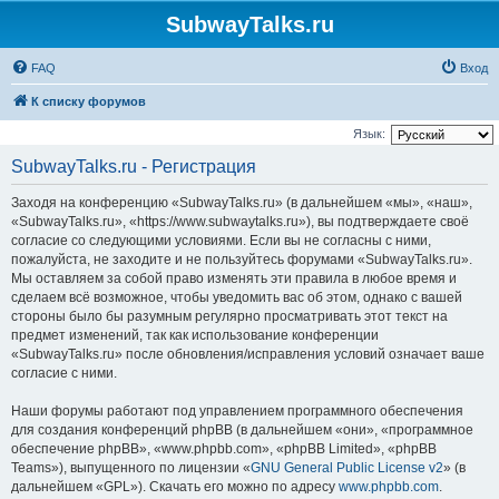
SubwayTalks.ru
FAQ
Вход
К списку форумов
Язык:
SubwayTalks.ru - Регистрация
Заходя на конференцию «SubwayTalks.ru» (в дальнейшем «мы», «наш»,
«SubwayTalks.ru», «https://www.subwaytalks.ru»), вы подтверждаете своё
согласие со следующими условиями. Если вы не согласны с ними,
пожалуйста, не заходите и не пользуйтесь форумами «SubwayTalks.ru».
Мы оставляем за собой право изменять эти правила в любое время и
сделаем всё возможное, чтобы уведомить вас об этом, однако с вашей
стороны было бы разумным регулярно просматривать этот текст на
предмет изменений, так как использование конференции
«SubwayTalks.ru» после обновления/исправления условий означает ваше
согласие с ними.
Наши форумы работают под управлением программного обеспечения
для создания конференций phpBB (в дальнейшем «они», «программное
обеспечение phpBB», «www.phpbb.com», «phpBB Limited», «phpBB
Teams»), выпущенного по лицензии «
GNU General Public License v2
» (в
дальнейшем «GPL»). Скачать его можно по адресу
www.phpbb.com
.