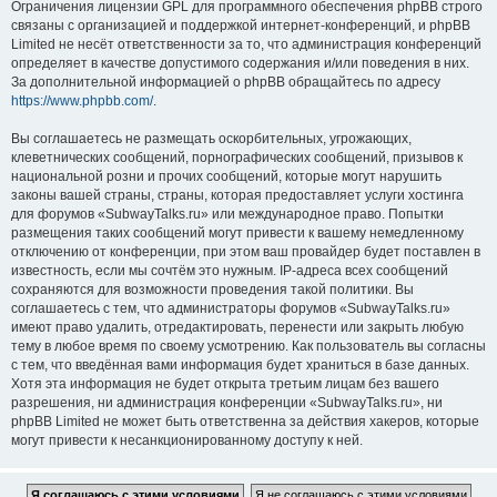
Ограничения лицензии GPL для программного обеспечения phpBB строго
связаны с организацией и поддержкой интернет-конференций, и phpBB
Limited не несёт ответственности за то, что администрация конференций
определяет в качестве допустимого содержания и/или поведения в них.
За дополнительной информацией о phpBB обращайтесь по адресу
https://www.phpbb.com/
.
Вы соглашаетесь не размещать оскорбительных, угрожающих,
клеветнических сообщений, порнографических сообщений, призывов к
национальной розни и прочих сообщений, которые могут нарушить
законы вашей страны, страны, которая предоставляет услуги хостинга
для форумов «SubwayTalks.ru» или международное право. Попытки
размещения таких сообщений могут привести к вашему немедленному
отключению от конференции, при этом ваш провайдер будет поставлен в
известность, если мы сочтём это нужным. IP-адреса всех сообщений
сохраняются для возможности проведения такой политики. Вы
соглашаетесь с тем, что администраторы форумов «SubwayTalks.ru»
имеют право удалить, отредактировать, перенести или закрыть любую
тему в любое время по своему усмотрению. Как пользователь вы согласны
с тем, что введённая вами информация будет храниться в базе данных.
Хотя эта информация не будет открыта третьим лицам без вашего
разрешения, ни администрация конференции «SubwayTalks.ru», ни
phpBB Limited не может быть ответственна за действия хакеров, которые
могут привести к несанкционированному доступу к ней.