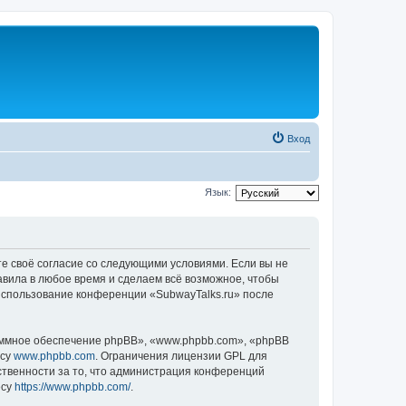
Вход
Язык:
те своё согласие со следующими условиями. Если вы не
авила в любое время и сделаем всё возможное, чтобы
 использование конференции «SubwayTalks.ru» после
ммное обеспечение phpBB», «www.phpbb.com», «phpBB
есу
www.phpbb.com
. Ограничения лицензии GPL для
ственности за то, что администрация конференций
есу
https://www.phpbb.com/
.