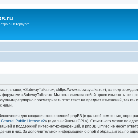
s.ru
етро в Петербурге
ы», «наш», «SubwayTalks.ru», «https://www.subwaytalks.ru»), вы подтверждае
сь форумами «SubwayTalks.ru». Мы оставляем за собой право изменять эти пр
азумным регулярно просматривать этот текст на предмет изменений, так как
с ними.
еспечения для создания конференций phpBB (в дальнейшем «они», «програ
General Public License v2
» (в дальнейшем «GPL»). Скачать его можно по адр
зацией и поддержкой интернет-конференций, и phpBB Limited не несёт ответ
ведения в них. За дополнительной информацией о phpBB обращайтесь по адр