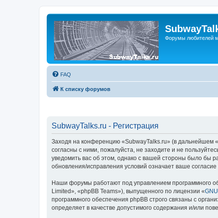
SubwayTalk
Форумы любителей м
FAQ
К списку форумов
SubwayTalks.ru - Регистрация
Заходя на конференцию «SubwayTalks.ru» (в дальнейшем «м
согласны с ними, пожалуйста, не заходите и не пользуйте
уведомить вас об этом, однако с вашей стороны было бы р
обновления/исправления условий означает ваше согласие 
Наши форумы работают под управлением программного об
Limited», «phpBB Teams»), выпущенного по лицензии «
GNU 
программного обеспечения phpBB строго связаны с органи
определяет в качестве допустимого содержания и/или по