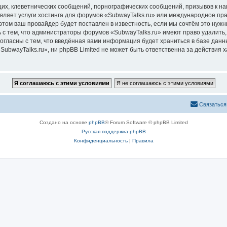
их, клеветнических сообщений, порнографических сообщений, призывов к на
вляет услуги хостинга для форумов «SubwayTalks.ru» или международное пр
том ваш провайдер будет поставлен в известность, если мы сочтём это нужн
 с тем, что администраторы форумов «SubwayTalks.ru» имеют право удалить,
согласны с тем, что введённая вами информация будет храниться в базе дан
bwayTalks.ru», ни phpBB Limited не может быть ответственна за действия х
Связаться
Создано на основе
phpBB
® Forum Software © phpBB Limited
Русская поддержка phpBB
Конфиденциальность
|
Правила