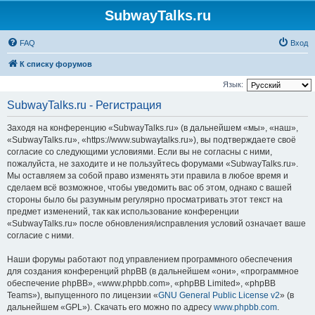
SubwayTalks.ru
FAQ
Вход
К списку форумов
Язык:
SubwayTalks.ru - Регистрация
Заходя на конференцию «SubwayTalks.ru» (в дальнейшем «мы», «наш»,
«SubwayTalks.ru», «https://www.subwaytalks.ru»), вы подтверждаете своё
согласие со следующими условиями. Если вы не согласны с ними,
пожалуйста, не заходите и не пользуйтесь форумами «SubwayTalks.ru».
Мы оставляем за собой право изменять эти правила в любое время и
сделаем всё возможное, чтобы уведомить вас об этом, однако с вашей
стороны было бы разумным регулярно просматривать этот текст на
предмет изменений, так как использование конференции
«SubwayTalks.ru» после обновления/исправления условий означает ваше
согласие с ними.
Наши форумы работают под управлением программного обеспечения
для создания конференций phpBB (в дальнейшем «они», «программное
обеспечение phpBB», «www.phpbb.com», «phpBB Limited», «phpBB
Teams»), выпущенного по лицензии «
GNU General Public License v2
» (в
дальнейшем «GPL»). Скачать его можно по адресу
www.phpbb.com
.