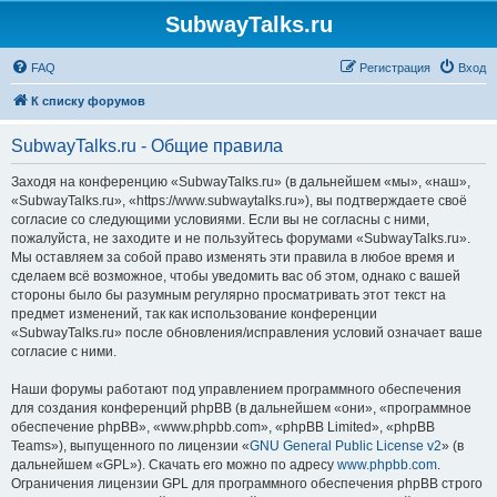
SubwayTalks.ru
FAQ
Регистрация
Вход
К списку форумов
SubwayTalks.ru - Общие правила
Заходя на конференцию «SubwayTalks.ru» (в дальнейшем «мы», «наш»,
«SubwayTalks.ru», «https://www.subwaytalks.ru»), вы подтверждаете своё
согласие со следующими условиями. Если вы не согласны с ними,
пожалуйста, не заходите и не пользуйтесь форумами «SubwayTalks.ru».
Мы оставляем за собой право изменять эти правила в любое время и
сделаем всё возможное, чтобы уведомить вас об этом, однако с вашей
стороны было бы разумным регулярно просматривать этот текст на
предмет изменений, так как использование конференции
«SubwayTalks.ru» после обновления/исправления условий означает ваше
согласие с ними.
Наши форумы работают под управлением программного обеспечения
для создания конференций phpBB (в дальнейшем «они», «программное
обеспечение phpBB», «www.phpbb.com», «phpBB Limited», «phpBB
Teams»), выпущенного по лицензии «
GNU General Public License v2
» (в
дальнейшем «GPL»). Скачать его можно по адресу
www.phpbb.com
.
Ограничения лицензии GPL для программного обеспечения phpBB строго