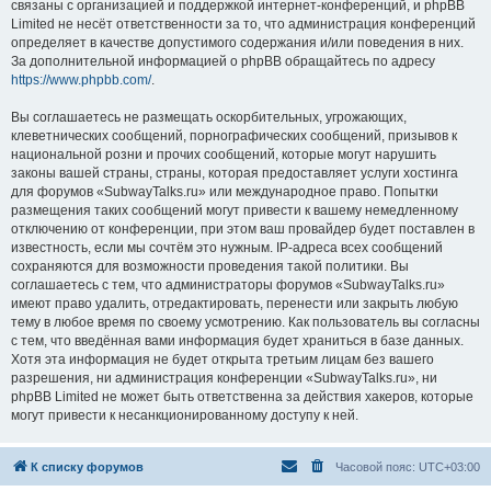
связаны с организацией и поддержкой интернет-конференций, и phpBB
Limited не несёт ответственности за то, что администрация конференций
определяет в качестве допустимого содержания и/или поведения в них.
За дополнительной информацией о phpBB обращайтесь по адресу
https://www.phpbb.com/
.
Вы соглашаетесь не размещать оскорбительных, угрожающих,
клеветнических сообщений, порнографических сообщений, призывов к
национальной розни и прочих сообщений, которые могут нарушить
законы вашей страны, страны, которая предоставляет услуги хостинга
для форумов «SubwayTalks.ru» или международное право. Попытки
размещения таких сообщений могут привести к вашему немедленному
отключению от конференции, при этом ваш провайдер будет поставлен в
известность, если мы сочтём это нужным. IP-адреса всех сообщений
сохраняются для возможности проведения такой политики. Вы
соглашаетесь с тем, что администраторы форумов «SubwayTalks.ru»
имеют право удалить, отредактировать, перенести или закрыть любую
тему в любое время по своему усмотрению. Как пользователь вы согласны
с тем, что введённая вами информация будет храниться в базе данных.
Хотя эта информация не будет открыта третьим лицам без вашего
разрешения, ни администрация конференции «SubwayTalks.ru», ни
phpBB Limited не может быть ответственна за действия хакеров, которые
могут привести к несанкционированному доступу к ней.
К списку форумов
Часовой пояс:
UTC+03:00