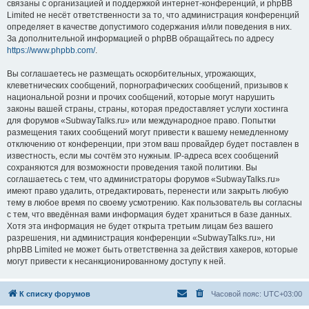
связаны с организацией и поддержкой интернет-конференций, и phpBB
Limited не несёт ответственности за то, что администрация конференций
определяет в качестве допустимого содержания и/или поведения в них.
За дополнительной информацией о phpBB обращайтесь по адресу
https://www.phpbb.com/
.
Вы соглашаетесь не размещать оскорбительных, угрожающих,
клеветнических сообщений, порнографических сообщений, призывов к
национальной розни и прочих сообщений, которые могут нарушить
законы вашей страны, страны, которая предоставляет услуги хостинга
для форумов «SubwayTalks.ru» или международное право. Попытки
размещения таких сообщений могут привести к вашему немедленному
отключению от конференции, при этом ваш провайдер будет поставлен в
известность, если мы сочтём это нужным. IP-адреса всех сообщений
сохраняются для возможности проведения такой политики. Вы
соглашаетесь с тем, что администраторы форумов «SubwayTalks.ru»
имеют право удалить, отредактировать, перенести или закрыть любую
тему в любое время по своему усмотрению. Как пользователь вы согласны
с тем, что введённая вами информация будет храниться в базе данных.
Хотя эта информация не будет открыта третьим лицам без вашего
разрешения, ни администрация конференции «SubwayTalks.ru», ни
phpBB Limited не может быть ответственна за действия хакеров, которые
могут привести к несанкционированному доступу к ней.
К списку форумов
Часовой пояс:
UTC+03:00