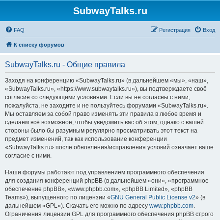
SubwayTalks.ru
FAQ
Регистрация
Вход
К списку форумов
SubwayTalks.ru - Общие правила
Заходя на конференцию «SubwayTalks.ru» (в дальнейшем «мы», «наш»,
«SubwayTalks.ru», «https://www.subwaytalks.ru»), вы подтверждаете своё
согласие со следующими условиями. Если вы не согласны с ними,
пожалуйста, не заходите и не пользуйтесь форумами «SubwayTalks.ru».
Мы оставляем за собой право изменять эти правила в любое время и
сделаем всё возможное, чтобы уведомить вас об этом, однако с вашей
стороны было бы разумным регулярно просматривать этот текст на
предмет изменений, так как использование конференции
«SubwayTalks.ru» после обновления/исправления условий означает ваше
согласие с ними.
Наши форумы работают под управлением программного обеспечения
для создания конференций phpBB (в дальнейшем «они», «программное
обеспечение phpBB», «www.phpbb.com», «phpBB Limited», «phpBB
Teams»), выпущенного по лицензии «
GNU General Public License v2
» (в
дальнейшем «GPL»). Скачать его можно по адресу
www.phpbb.com
.
Ограничения лицензии GPL для программного обеспечения phpBB строго