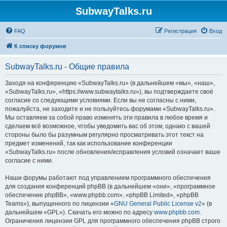
SubwayTalks.ru
FAQ
Регистрация
Вход
К списку форумов
SubwayTalks.ru - Общие правила
Заходя на конференцию «SubwayTalks.ru» (в дальнейшем «мы», «наш»,
«SubwayTalks.ru», «https://www.subwaytalks.ru»), вы подтверждаете своё
согласие со следующими условиями. Если вы не согласны с ними,
пожалуйста, не заходите и не пользуйтесь форумами «SubwayTalks.ru».
Мы оставляем за собой право изменять эти правила в любое время и
сделаем всё возможное, чтобы уведомить вас об этом, однако с вашей
стороны было бы разумным регулярно просматривать этот текст на
предмет изменений, так как использование конференции
«SubwayTalks.ru» после обновления/исправления условий означает ваше
согласие с ними.
Наши форумы работают под управлением программного обеспечения
для создания конференций phpBB (в дальнейшем «они», «программное
обеспечение phpBB», «www.phpbb.com», «phpBB Limited», «phpBB
Teams»), выпущенного по лицензии «
GNU General Public License v2
» (в
дальнейшем «GPL»). Скачать его можно по адресу
www.phpbb.com
.
Ограничения лицензии GPL для программного обеспечения phpBB строго