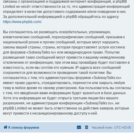
связаны с организацией и поддержкой интернет-конференций, и phpBB
Limited не несёт ответственности за то, что администрация конференций
определяет в качестве допустимого содержания и/или поведения в них.
За дополнительной информацией о phpBB обращайтесь по адресу
https://www.phpbb.com/
.
Вы соглашаетесь не размещать оскорбительных, угрожающих,
клеветнических сообщений, порнографических сообщений, призывов к
национальной розни и прочих сообщений, которые могут нарушить
законы вашей страны, страны, которая предоставляет услуги хостинга
для форумов «SubwayTalks.ru» или международное право. Попытки
размещения таких сообщений могут привести к вашему немедленному
отключению от конференции, при этом ваш провайдер будет поставлен в
известность, если мы сочтём это нужным. IP-адреса всех сообщений
сохраняются для возможности проведения такой политики. Вы
соглашаетесь с тем, что администраторы форумов «SubwayTalks.ru»
имеют право удалить, отредактировать, перенести или закрыть любую
тему в любое время по своему усмотрению. Как пользователь вы согласны
с тем, что введённая вами информация будет храниться в базе данных.
Хотя эта информация не будет открыта третьим лицам без вашего
разрешения, ни администрация конференции «SubwayTalks.ru», ни
phpBB Limited не может быть ответственна за действия хакеров, которые
могут привести к несанкционированному доступу к ней.
К списку форумов
Часовой пояс:
UTC+03:00