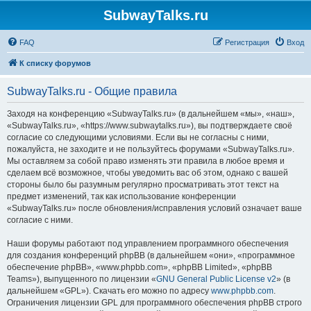
SubwayTalks.ru
FAQ
Регистрация
Вход
К списку форумов
SubwayTalks.ru - Общие правила
Заходя на конференцию «SubwayTalks.ru» (в дальнейшем «мы», «наш»,
«SubwayTalks.ru», «https://www.subwaytalks.ru»), вы подтверждаете своё
согласие со следующими условиями. Если вы не согласны с ними,
пожалуйста, не заходите и не пользуйтесь форумами «SubwayTalks.ru».
Мы оставляем за собой право изменять эти правила в любое время и
сделаем всё возможное, чтобы уведомить вас об этом, однако с вашей
стороны было бы разумным регулярно просматривать этот текст на
предмет изменений, так как использование конференции
«SubwayTalks.ru» после обновления/исправления условий означает ваше
согласие с ними.
Наши форумы работают под управлением программного обеспечения
для создания конференций phpBB (в дальнейшем «они», «программное
обеспечение phpBB», «www.phpbb.com», «phpBB Limited», «phpBB
Teams»), выпущенного по лицензии «
GNU General Public License v2
» (в
дальнейшем «GPL»). Скачать его можно по адресу
www.phpbb.com
.
Ограничения лицензии GPL для программного обеспечения phpBB строго