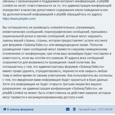
связаны с организацией и поддержкой интернет-конференций, и phpBB
Limited не несёт ответственности за то, что администрация конференций
определяет в качестве допустимого содержания и/или поведения в них.
За дополнительной информацией о phpBB обращайтесь по адресу
https://www.phpbb.com/
.
Вы соглашаетесь не размещать оскорбительных, угрожающих,
клеветнических сообщений, порнографических сообщений, призывов к
национальной розни и прочих сообщений, которые могут нарушить
законы вашей страны, страны, которая предоставляет услуги хостинга
для форумов «SubwayTalks.ru» или международное право. Попытки
размещения таких сообщений могут привести к вашему немедленному
отключению от конференции, при этом ваш провайдер будет поставлен в
известность, если мы сочтём это нужным. IP-адреса всех сообщений
сохраняются для возможности проведения такой политики. Вы
соглашаетесь с тем, что администраторы форумов «SubwayTalks.ru»
имеют право удалить, отредактировать, перенести или закрыть любую
тему в любое время по своему усмотрению. Как пользователь вы согласны
с тем, что введённая вами информация будет храниться в базе данных.
Хотя эта информация не будет открыта третьим лицам без вашего
разрешения, ни администрация конференции «SubwayTalks.ru», ни
phpBB Limited не может быть ответственна за действия хакеров, которые
могут привести к несанкционированному доступу к ней.
К списку форумов
Часовой пояс:
UTC+03:00