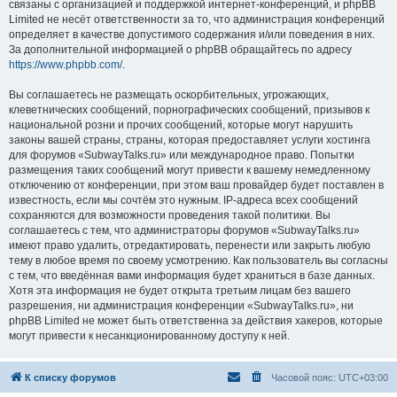
связаны с организацией и поддержкой интернет-конференций, и phpBB
Limited не несёт ответственности за то, что администрация конференций
определяет в качестве допустимого содержания и/или поведения в них.
За дополнительной информацией о phpBB обращайтесь по адресу
https://www.phpbb.com/
.
Вы соглашаетесь не размещать оскорбительных, угрожающих,
клеветнических сообщений, порнографических сообщений, призывов к
национальной розни и прочих сообщений, которые могут нарушить
законы вашей страны, страны, которая предоставляет услуги хостинга
для форумов «SubwayTalks.ru» или международное право. Попытки
размещения таких сообщений могут привести к вашему немедленному
отключению от конференции, при этом ваш провайдер будет поставлен в
известность, если мы сочтём это нужным. IP-адреса всех сообщений
сохраняются для возможности проведения такой политики. Вы
соглашаетесь с тем, что администраторы форумов «SubwayTalks.ru»
имеют право удалить, отредактировать, перенести или закрыть любую
тему в любое время по своему усмотрению. Как пользователь вы согласны
с тем, что введённая вами информация будет храниться в базе данных.
Хотя эта информация не будет открыта третьим лицам без вашего
разрешения, ни администрация конференции «SubwayTalks.ru», ни
phpBB Limited не может быть ответственна за действия хакеров, которые
могут привести к несанкционированному доступу к ней.
К списку форумов
Часовой пояс:
UTC+03:00