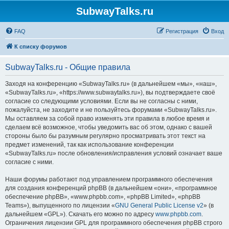
SubwayTalks.ru
FAQ
Регистрация
Вход
К списку форумов
SubwayTalks.ru - Общие правила
Заходя на конференцию «SubwayTalks.ru» (в дальнейшем «мы», «наш»,
«SubwayTalks.ru», «https://www.subwaytalks.ru»), вы подтверждаете своё
согласие со следующими условиями. Если вы не согласны с ними,
пожалуйста, не заходите и не пользуйтесь форумами «SubwayTalks.ru».
Мы оставляем за собой право изменять эти правила в любое время и
сделаем всё возможное, чтобы уведомить вас об этом, однако с вашей
стороны было бы разумным регулярно просматривать этот текст на
предмет изменений, так как использование конференции
«SubwayTalks.ru» после обновления/исправления условий означает ваше
согласие с ними.
Наши форумы работают под управлением программного обеспечения
для создания конференций phpBB (в дальнейшем «они», «программное
обеспечение phpBB», «www.phpbb.com», «phpBB Limited», «phpBB
Teams»), выпущенного по лицензии «
GNU General Public License v2
» (в
дальнейшем «GPL»). Скачать его можно по адресу
www.phpbb.com
.
Ограничения лицензии GPL для программного обеспечения phpBB строго