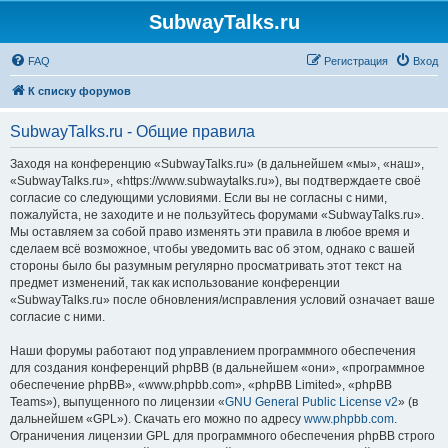
SubwayTalks.ru
FAQ
Регистрация
Вход
К списку форумов
SubwayTalks.ru - Общие правила
Заходя на конференцию «SubwayTalks.ru» (в дальнейшем «мы», «наш»,
«SubwayTalks.ru», «https://www.subwaytalks.ru»), вы подтверждаете своё
согласие со следующими условиями. Если вы не согласны с ними,
пожалуйста, не заходите и не пользуйтесь форумами «SubwayTalks.ru».
Мы оставляем за собой право изменять эти правила в любое время и
сделаем всё возможное, чтобы уведомить вас об этом, однако с вашей
стороны было бы разумным регулярно просматривать этот текст на
предмет изменений, так как использование конференции
«SubwayTalks.ru» после обновления/исправления условий означает ваше
согласие с ними.
Наши форумы работают под управлением программного обеспечения
для создания конференций phpBB (в дальнейшем «они», «программное
обеспечение phpBB», «www.phpbb.com», «phpBB Limited», «phpBB
Teams»), выпущенного по лицензии «
GNU General Public License v2
» (в
дальнейшем «GPL»). Скачать его можно по адресу
www.phpbb.com
.
Ограничения лицензии GPL для программного обеспечения phpBB строго