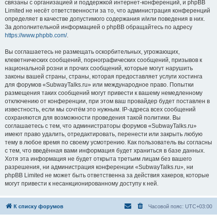
связаны с организацией и поддержкой интернет-конференций, и phpBB
Limited не несёт ответственности за то, что администрация конференций
определяет в качестве допустимого содержания и/или поведения в них.
За дополнительной информацией о phpBB обращайтесь по адресу
https://www.phpbb.com/
.
Вы соглашаетесь не размещать оскорбительных, угрожающих,
клеветнических сообщений, порнографических сообщений, призывов к
национальной розни и прочих сообщений, которые могут нарушить
законы вашей страны, страны, которая предоставляет услуги хостинга
для форумов «SubwayTalks.ru» или международное право. Попытки
размещения таких сообщений могут привести к вашему немедленному
отключению от конференции, при этом ваш провайдер будет поставлен в
известность, если мы сочтём это нужным. IP-адреса всех сообщений
сохраняются для возможности проведения такой политики. Вы
соглашаетесь с тем, что администраторы форумов «SubwayTalks.ru»
имеют право удалить, отредактировать, перенести или закрыть любую
тему в любое время по своему усмотрению. Как пользователь вы согласны
с тем, что введённая вами информация будет храниться в базе данных.
Хотя эта информация не будет открыта третьим лицам без вашего
разрешения, ни администрация конференции «SubwayTalks.ru», ни
phpBB Limited не может быть ответственна за действия хакеров, которые
могут привести к несанкционированному доступу к ней.
К списку форумов
Часовой пояс:
UTC+03:00