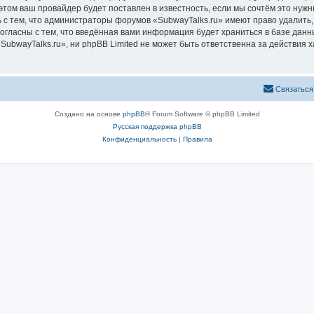
том ваш провайдер будет поставлен в известность, если мы сочтём это нужн
 с тем, что администраторы форумов «SubwayTalks.ru» имеют право удалить,
согласны с тем, что введённая вами информация будет храниться в базе дан
bwayTalks.ru», ни phpBB Limited не может быть ответственна за действия х
Связаться
Создано на основе
phpBB
® Forum Software © phpBB Limited
Русская поддержка phpBB
Конфиденциальность
|
Правила