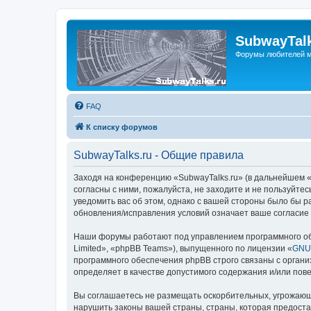
SubwayTalk
Форумы любителей м
FAQ
К списку форумов
SubwayTalks.ru - Общие правила
Заходя на конференцию «SubwayTalks.ru» (в дальнейшем «м
согласны с ними, пожалуйста, не заходите и не пользуйте
уведомить вас об этом, однако с вашей стороны было бы р
обновления/исправления условий означает ваше согласие 
Наши форумы работают под управлением программного об
Limited», «phpBB Teams»), выпущенного по лицензии «
GNU 
программного обеспечения phpBB строго связаны с органи
определяет в качестве допустимого содержания и/или по
Вы соглашаетесь не размещать оскорбительных, угрожающ
нарушить законы вашей страны, страны, которая предоста