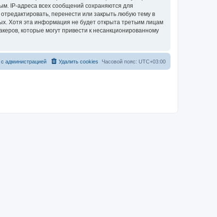
ым. IP-адреса всех сообщений сохраняются для
 отредактировать, перенести или закрыть любую тему в
ных. Хотя эта информация не будет открыта третьим лицам
акеров, которые могут привести к несанкционированному
 с администрацией
Удалить cookies
Часовой пояс:
UTC+03:00