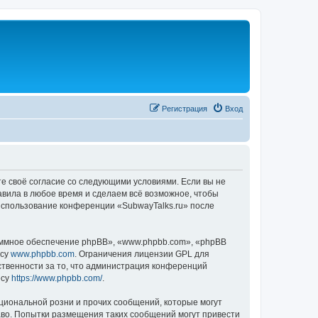
Регистрация
Вход
те своё согласие со следующими условиями. Если вы не
авила в любое время и сделаем всё возможное, чтобы
 использование конференции «SubwayTalks.ru» после
ммное обеспечение phpBB», «www.phpbb.com», «phpBB
есу
www.phpbb.com
. Ограничения лицензии GPL для
ственности за то, что администрация конференций
есу
https://www.phpbb.com/
.
циональной розни и прочих сообщений, которые могут
аво. Попытки размещения таких сообщений могут привести