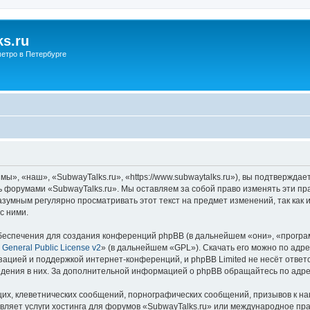
s.ru
етро в Петербурге
ы», «наш», «SubwayTalks.ru», «https://www.subwaytalks.ru»), вы подтверждае
сь форумами «SubwayTalks.ru». Мы оставляем за собой право изменять эти пр
азумным регулярно просматривать этот текст на предмет изменений, так как
с ними.
еспечения для создания конференций phpBB (в дальнейшем «они», «програ
General Public License v2
» (в дальнейшем «GPL»). Скачать его можно по адр
зацией и поддержкой интернет-конференций, и phpBB Limited не несёт ответ
ведения в них. За дополнительной информацией о phpBB обращайтесь по адр
их, клеветнических сообщений, порнографических сообщений, призывов к на
вляет услуги хостинга для форумов «SubwayTalks.ru» или международное пр